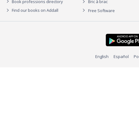
Book professions directory
Bric à brac
Find our books on Addall
Free Software
English
Español
Po