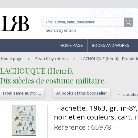
Search by criteria
HOME PAGE
BOOKS AND WORKS
Home page
Search by criteria
LACHOUQUE (Henri). - Dix siècl
‎LACHOUQUE (Henri).‎
‎Dix siècles de costume militaire.‎
From same author ...
All books of this bookseller
5 book(s
‎ Hachette, 1963, gr. in-8°
noir et en couleurs, cart. i
Reference : 65978