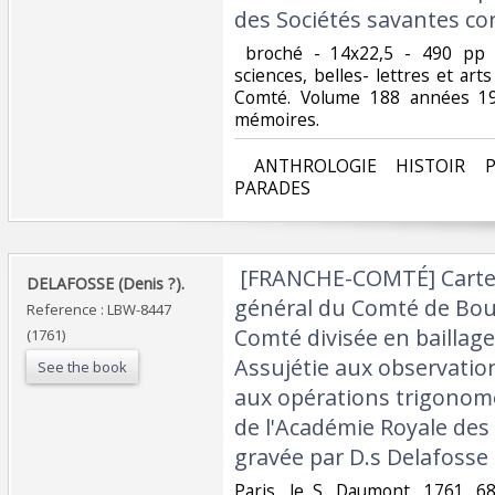
des Sociétés savantes co
‎ broché - 14x22,5 - 490 pp
sciences, belles- lettres et ar
Comté. Volume 188 années 19
mémoires. ‎
‎ ANTHROLOGIE HISTOIR P
PARADES‎
‎ [FRANCHE-COMTÉ] Cart
‎DELAFOSSE (Denis ?).‎
général du Comté de Bo
Reference : LBW-8447
Comté divisée en baillages
(1761)
Assujétie aux observati
See the book
aux opérations trigonom
de l'Académie Royale des 
gravée par D.s Delafosse 
‎Paris, le S. Daumont, 1761. 