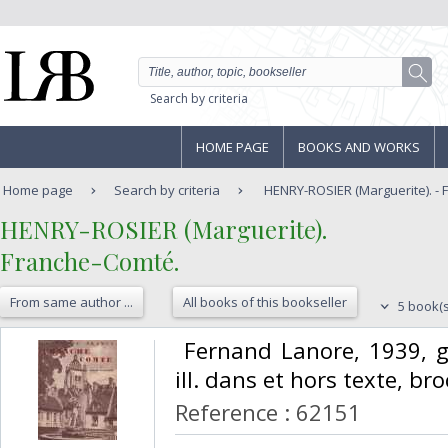
Search by criteria
HOME PAGE
BOOKS AND WORKS
Home page
Search by criteria
HENRY-ROSIER (Marguerite). -
‎HENRY-ROSIER (Marguerite).‎
‎Franche-Comté.‎
From same author ...
All books of this bookseller
5 book(s
‎ Fernand Lanore, 1939, g
ill. dans et hors texte, bro
Reference : 62151