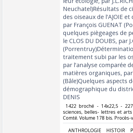
leur écologie, par J.L.RIC
Neuchatel)Résultats de 
des oiseaux de l'AJOIE e
par François GUENAT (Po
quelques piègeages de p
le CLOS DU DOUBS, par J
(Porrentruy)Déterminati
traitement subi par les o
par l'analyse comparée d
matières organiques, pa
(Bâle)Quelques aspects de
démographique du distric
DENIS ‎
‎ 1422 broché - 14x22,5 - 22
sciences, belles- lettres et ar
Comté. Volume 178 bis. Procès-v
‎ ANTHROLOGIE HISTOIR P