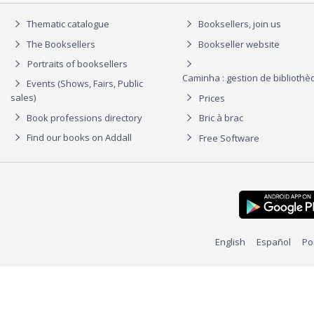
Thematic catalogue
Booksellers, join us
The Booksellers
Bookseller website
Portraits of booksellers
Caminha : gestion de biblioth
Events (Shows, Fairs, Public
sales)
Prices
Book professions directory
Bric à brac
Find our books on Addall
Free Software
English
Español
Po