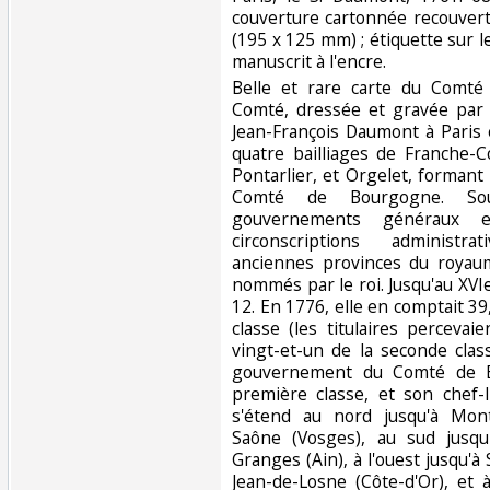
couverture cartonnée recouvert
(195 x 125 mm) ; étiquette sur le
manuscrit à l'encre.‎
‎Belle et rare carte du Comt
Comté, dressée et gravée par 
Jean-François Daumont à Paris 
quatre bailliages de Franche-
Pontarlier, et Orgelet, forman
Comté de Bourgogne. Sou
gouvernements généraux et
circonscriptions administr
anciennes provinces du royau
nommés par le roi. Jusqu'au XVIe
12. En 1776, elle en comptait 39
classe (les titulaires percevai
vingt-et-un de la seconde clas
gouvernement du Comté de B
première classe, et son chef-l
s'étend au nord jusqu'à Mon
Saône (Vosges), au sud jusqu
Granges (Ain), à l'ouest jusqu'à
Jean-de-Losne (Côte-d'Or), et 