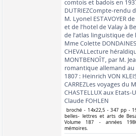
comtois et badois en 193
DUTRIEZCompte-rendu de 
M. Lyonel ESTAVOYER de 
et de l'hotel de Valay à
de l'atlas linguistique de
Mme Colette DONDAINESo
CHEVALLecture héraldiqu
MONTBENOÎT, par M. Je
romantique allemand au
1807 : Heinrich VON KLE
CARREZLes voyages du M
CHASTELLUX aux Etats-Un
Claude FOHLEN‎
‎ broché - 14x22,5 - 347 pp - 
belles- lettres et arts de Be
Volume 187 - années 1986-
mémoires. ‎