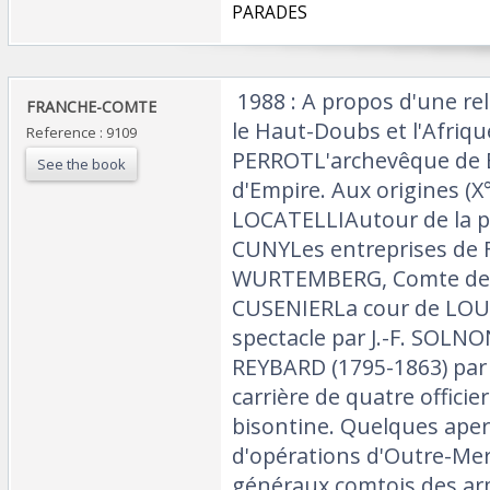
PARADES‎
‎ 1988 : A propos d'une r
‎FRANCHE-COMTE‎
le Haut-Doubs et l'Afriqu
Reference : 9109
PERROTL'archevêque de 
See the book
d'Empire. Aux origines (X°-
LOCATELLIAutour de la po
CUNYLes entreprises de F
WURTEMBERG, Comte de
CUSENIERLa cour de LOUI
spectacle par J.-F. SOLN
REYBARD (1795-1863) par 
carrière de quatre offici
bisontine. Quelques ape
d'opérations d'Outre-Me
généraux comtois des ar