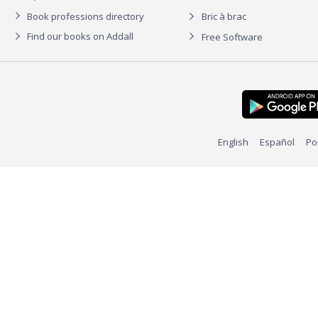
Book professions directory
Bric à brac
Find our books on Addall
Free Software
English
Español
Po