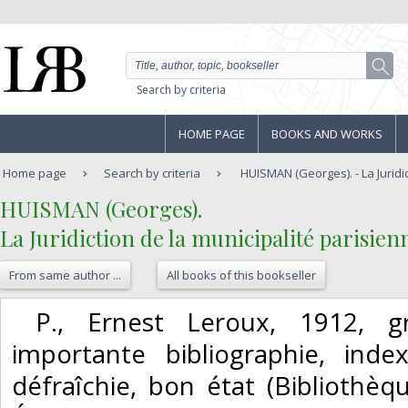
Search by criteria
HOME PAGE
BOOKS AND WORKS
Home page
Search by criteria
HUISMAN (Georges). - La Juridic
‎HUISMAN (Georges).‎
‎La Juridiction de la municipalité parisienn
From same author ...
All books of this bookseller
‎ P., Ernest Leroux, 1912, gr.
importante bibliographie, inde
défraîchie, bon état (Bibliothèqu