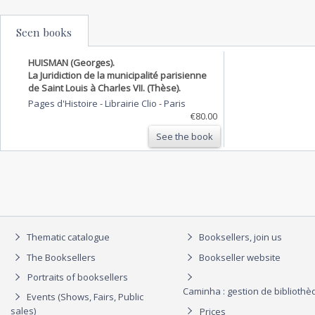
Seen books
HUISMAN (Georges).
La Juridiction de la municipalité parisienne
de Saint Louis à Charles VII. (Thèse).
Pages d'Histoire - Librairie Clio
-
Paris
€80.00
See the book
Thematic catalogue
Booksellers, join us
The Booksellers
Bookseller website
Portraits of booksellers
Caminha : gestion de biblioth
Events (Shows, Fairs, Public
sales)
Prices