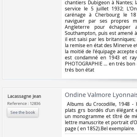
chantiers Dubigeon à Nantes; l
service le 5 juillet 1932; L'
carénage à Cherbourg le 18 
naviguer par ses propres m
Angleterre pour échapper a
Southampton, puis est amené à 
il est saisi par les britanniques;
la remise en état des Minerve e
la moitié de l'équipage accepte d
est condamné en 1943 et rayé
PHOTOGRAPHIE .... en trés bon é
trés bon état ‎
‎Ondine Valmore Lyonnais
‎Lacassagne Jean‎
Reference : 12836
‎ Albums du Crocodille, 1948 - 
plats grs bordés d'un élégant 
See the book
un monogramme et tîtré de mêm
lettre manuscrite et portrait d'
page ( en 1852).Bel exemplaire. ‎