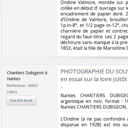
Ondine Valmore, montée sur pe
collée en début d' ouvrage sur 
encadrement de papier doré. 2
d'Ondine de Valmore, brouillo
1p.in-8°, et 1/2 page in-12°, 
charnière de papier et contrec
regard du faux-titre. Les 2 pag
déchirure sans manque à la pr
1853, était la fille de Marcellin
‎PHOTOGRAPHIE DU SOUS
‎Chantiers Dubigeon à
en essai sur la loire (sit
Nantes‎
Reference : 26923
-‎
(1931)
‎Nantes CHANTIERS DUBIGE
See the book
argentique en noir, format : 
Nantes CHANTIERS DUBIGEON,‎
‎L'Ondine (à ne pas confondre 
disparue en 1928) est mis su