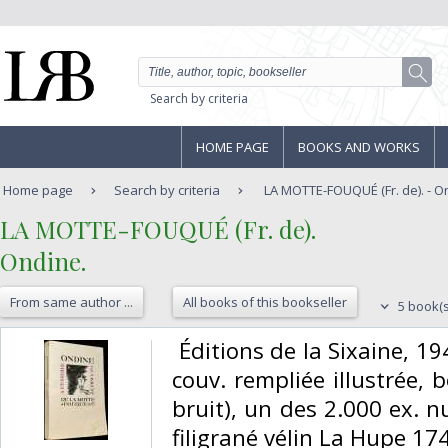
Search by criteria
HOME PAGE
BOOKS AND WORKS
Home page
Search by criteria
LA MOTTE-FOUQUÉ (Fr. de). - O
‎LA MOTTE-FOUQUÉ (Fr. de).‎
‎Ondine.‎
From same author ...
All books of this bookseller
5 book(s
‎ Éditions de la Sixaine, 1
couv. rempliée illustrée, b
bruit), un des 2.000 ex. 
filigrané vélin La Hupe 174