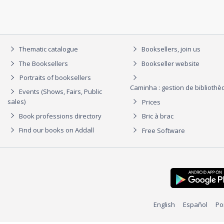
Thematic catalogue
Booksellers, join us
The Booksellers
Bookseller website
Portraits of booksellers
Caminha : gestion de biblioth
Events (Shows, Fairs, Public
sales)
Prices
Book professions directory
Bric à brac
Find our books on Addall
Free Software
English
Español
Po