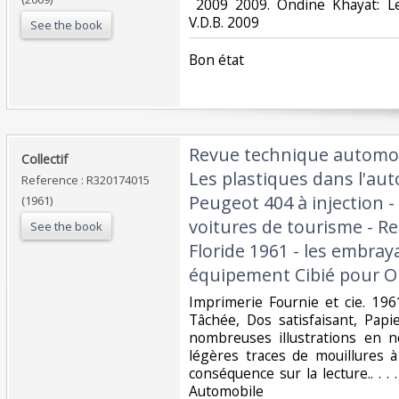
‎ 2009 2009. Ondine Khayat: L
V.D.B. 2009‎
See the book
‎Bon état‎
‎Revue technique automob
‎Collectif‎
Les plastiques dans l'aut
Reference : R320174015
Peugeot 404 à injection -
(1961)
voitures de tourisme - Re
See the book
Floride 1961 - les embra
équipement Cibié pour O
‎Imprimerie Fournie et cie. 196
Tâchée, Dos satisfaisant, Papi
nombreuses illustrations en n
légères traces de mouillures à
conséquence sur la lecture.. . . 
Automobile‎