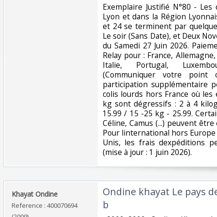
‎Exemplaire Justifié N°80 - Le
Lyon et dans la Région Lyonna
et 24 se terminent par quelqu
Le soir (Sans Date), et Deux No
du Samedi 27 Juin 2026. Paiem
Relay pour : France, Allemagne,
Italie, Portugal, Luxemb
(Communiquer votre point 
participation supplémentaire 
colis lourds hors France où les
kg sont dégressifs : 2 à 4 kil
15.99 / 15 -25 kg - 25.99. Certai
Céline, Camus (...) peuvent êtr
Pour linternational hors Europe 
Unis, les frais dexpéditions p
(mise à jour : 1 juin 2026). ‎
‎Ondine khayat Le pays de
‎Khayat Ondine‎
b‎
Reference : 400070694
(2009)