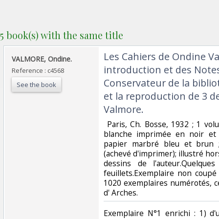
5 book(s) with the same title
‎Les Cahiers de Ondine V
‎VALMORE, Ondine.‎
introduction et des Notes
Reference : c4568
Conservateur de la bibl
See the book
et la reproduction de 3 d
Valmore.‎
‎ Paris, Ch. Bosse, 1932 ; 1 vo
blanche imprimée en noir et 
papier marbré bleu et brun ; 3
(achevé d'imprimer); illustré ho
dessins de l'auteur.Quelque
feuillets.Exemplaire non coupé 
1020 exemplaires numérotés, cel
d' Arches.‎
‎Exemplaire N°1 enrichi : 1) d