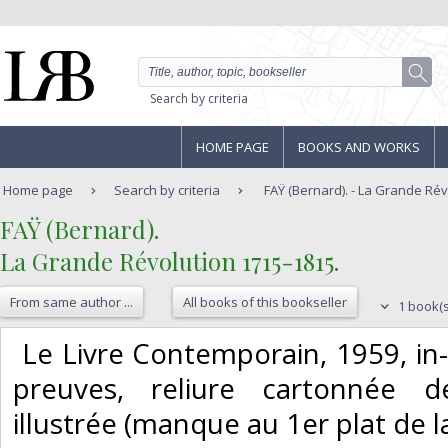
Search by criteria
HOME PAGE
BOOKS AND WORKS
Home page
Search by criteria
FAŸ (Bernard). - La Grande Rév
‎FAŸ (Bernard).‎
‎La Grande Révolution 1715-1815.‎
From same author ...
All books of this bookseller
1 book(s
‎ Le Livre Contemporain, 1959, in
preuves, reliure cartonnée de
illustrée (manque au 1er plat de la