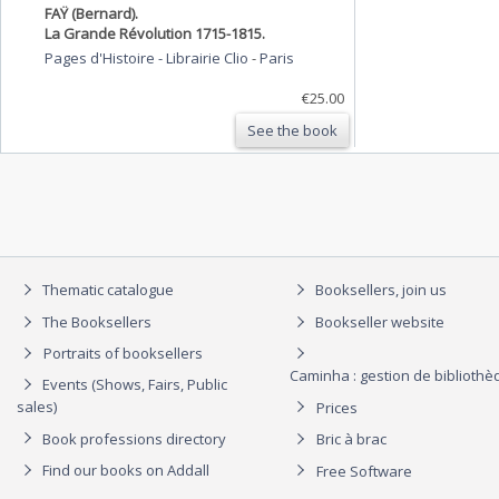
FAŸ (Bernard).
La Grande Révolution 1715-1815.
Pages d'Histoire - Librairie Clio
-
Paris
€25.00
See the book
Thematic catalogue
Booksellers, join us
The Booksellers
Bookseller website
Portraits of booksellers
Caminha : gestion de biblioth
Events (Shows, Fairs, Public
sales)
Prices
Book professions directory
Bric à brac
Find our books on Addall
Free Software