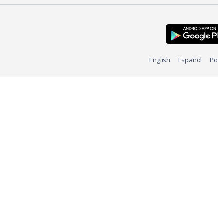
English
Español
Po