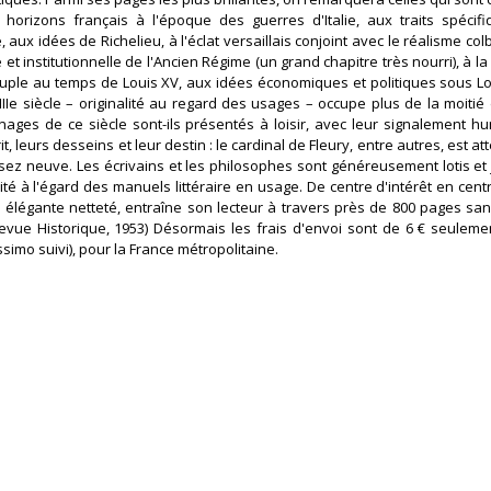
 horizons français à l'époque des guerres d'Italie, aux traits spécif
aux idées de Richelieu, à l'éclat versaillais conjoint avec le réalisme colb
et institutionnelle de l'Ancien Régime (un grand chapitre très nourri), à l
euple au temps de Louis XV, aux idées économiques et politiques sous Lo
Ie siècle – originalité au regard des usages – occupe plus de la moitié
ages de ce siècle sont-ils présentés à loisir, avec leur signalement hu
t, leurs desseins et leur destin : le cardinal de Fleury, entre autres, est a
sez neuve. Les écrivains et les philosophes sont généreusement lotis et
té à l'égard des manuels littéraire en usage. De centre d'intérêt en centr
ne élégante netteté, entraîne son lecteur à travers près de 800 pages san
 Revue Historique, 1953) Désormais les frais d'envoi sont de 6 € seuleme
issimo suivi), pour la France métropolitaine.‎