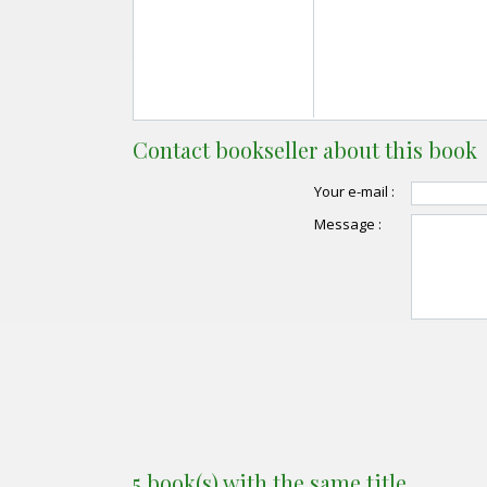
Contact bookseller about this book
Your e-mail :
Message :
5 book(s) with the same title