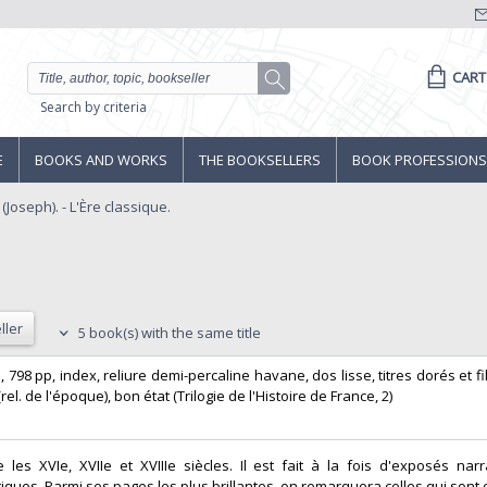
CART
Search by criteria
E
BOOKS AND WORKS
THE BOOKSELLERS
BOOK PROFESSIONS
Joseph). - L'Ère classique.
ller
5 book(s) with the same title
8°, 798 pp, index, reliure demi-percaline havane, dos lisse, titres dorés et fil
. de l'époque), bon état (Trilogie de l'Histoire de France, 2)‎
les XVIe, XVIIe et XVIIIe siècles. Il est fait à la fois d'exposés narr
ques. Parmi ses pages les plus brillantes, on remarquera celles qui sont