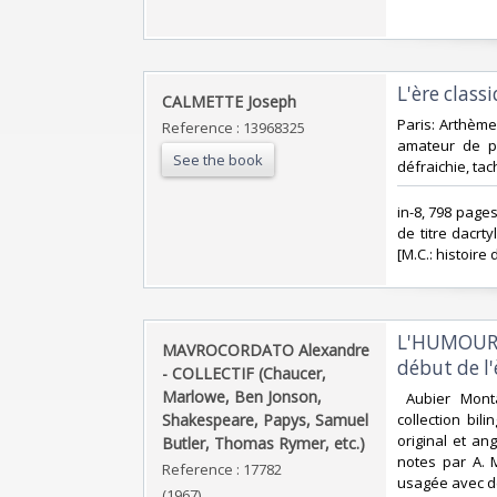
‎L'ère classi
‎CALMETTE Joseph‎
‎Paris: Arthèm
Reference : 13968325
amateur de pa
See the book
défraichie, tac
‎in-8, 798 pag
de titre dacrt
[M.C.: histoire 
‎L'HUMOUR
‎MAVROCORDATO Alexandre
début de l'è
- COLLECTIF (Chaucer,
Marlowe, Ben Jonson,
‎ Aubier Mont
Shakespeare, Papys, Samuel
collection bil
original et ang
Butler, Thomas Rymer, etc.)‎
notes par A. 
Reference : 17782
usagée avec de
(1967)