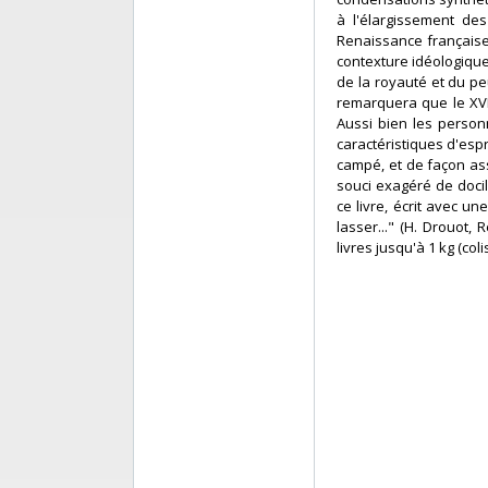
à l'élargissement des
Renaissance française, 
contexture idéologique 
de la royauté et du p
remarquera que le XVII
Aussi bien les personn
caractéristiques d'espri
campé, et de façon as
souci exagéré de docili
ce livre, écrit avec u
lasser..." (H. Drouot,
livres jusqu'à 1 kg (col