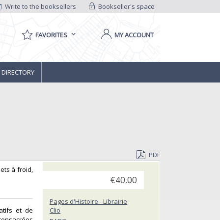
Write to the booksellers
Bookseller's space
FAVORITES
MY ACCOUNT
 DIRECTORY
PDF
ets à froid,
€40.00
Pages d'Histoire - Librairie
atifs et de
Clio
 consacrées