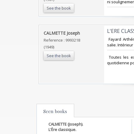
ni soulignement
See the book
‎L'ERE CLAS
‎CALMETTE Joseph‎
‎ Fayard Arth
Reference : 9993218
salie. Intérieur
(1949)
See the book
‎ Toutes les 
quotidienne po
Seen books
CALMETTE (Joseph).
L'Ère classique.