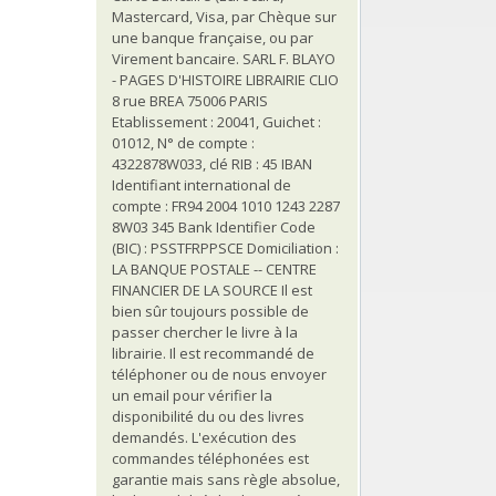
Mastercard, Visa, par Chèque sur
une banque française, ou par
Virement bancaire. SARL F. BLAYO
- PAGES D'HISTOIRE LIBRAIRIE CLIO
8 rue BREA 75006 PARIS
Etablissement : 20041, Guichet :
01012, N° de compte :
4322878W033, clé RIB : 45 IBAN
Identifiant international de
compte : FR94 2004 1010 1243 2287
8W03 345 Bank Identifier Code
(BIC) : PSSTFRPPSCE Domiciliation :
LA BANQUE POSTALE -- CENTRE
FINANCIER DE LA SOURCE Il est
bien sûr toujours possible de
passer chercher le livre à la
librairie. Il est recommandé de
téléphoner ou de nous envoyer
un email pour vérifier la
disponibilité du ou des livres
demandés. L'exécution des
commandes téléphonées est
garantie mais sans règle absolue,