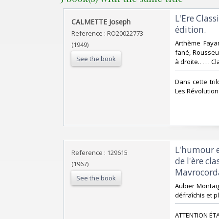
‎L'Ere Class
‎CALMETTE Joseph‎
édition.‎
Reference : RO20022773
‎Arthème Faya
(1949)
fané, Rousseu
See the book
à droite.. . . .
‎Dans cette tri
Les Révolutions
‎L'humour 
Reference : 129615
de l'ère cl
(1967)
Mavrocorda
See the book
‎Aubier Montai
défraîchis et pl
‎ATTENTION ÉTA