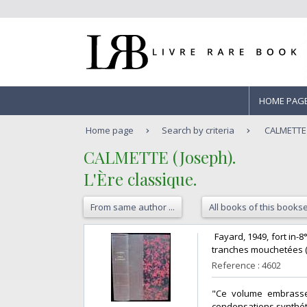
HOME PAG
Home page
Search by criteria
CALMETTE (
‎CALMETTE (Joseph).‎
‎L'Ère classique.‎
From same author ...
All books of this bookse
‎ Fayard, 1949, fort in-
tranches mouchetées (rel
Reference : 4602
‎"Ce volume embrasse 
condensations synthéti