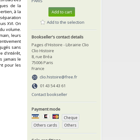
PARIS
iques de la
ertien, à la
Add to cart
a séparation
Add to the selection
uis XVI. On
 du volume.
main, leurs
Bookseller's contact details
ttentivement
Pages d'Histoire - Librairie Clio
 jugés sans
Clio Histoire
e d'intérêt,
8, rue Bréa
s jamais le
75006 Paris
nt pour les
France
clio.histoire@free.fr
01 43 54 43 61
Contact bookseller
Payment mode
Cheque
Others cards
Others