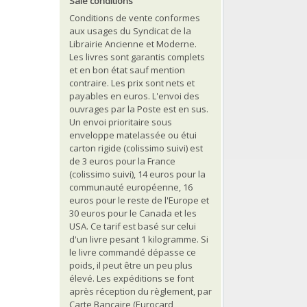
Sale conditions
Conditions de vente conformes
aux usages du Syndicat de la
Librairie Ancienne et Moderne.
Les livres sont garantis complets
et en bon état sauf mention
contraire. Les prix sont nets et
payables en euros. L'envoi des
ouvrages par la Poste est en sus.
Un envoi prioritaire sous
enveloppe matelassée ou étui
carton rigide (colissimo suivi) est
de 3 euros pour la France
(colissimo suivi), 14 euros pour la
communauté européenne, 16
euros pour le reste de l'Europe et
30 euros pour le Canada et les
USA. Ce tarif est basé sur celui
d'un livre pesant 1 kilogramme. Si
le livre commandé dépasse ce
poids, il peut être un peu plus
élevé. Les expéditions se font
après réception du règlement, par
Carte Bancaire (Eurocard,