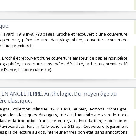
que.‎
e Fayard, 1949 in-8, 798 pages. Broché et recouvert d'une couverture
pier noir, pièce de titre dacrtylographiée, couverture conservée
he aux premiers ff.‎
es. Broché et recouvert d'une couverture amateur de papier noir, pièce
ylographiée, couverture conservée défraichie, tache aux premiers ff.
de France, histoire culturelle].‎
 EN ANGLETERRE. Anthologie. Du moyen âge au
re classique.‎
aigne, collection bilingue 1967 Paris, Aubier, éditions Montaigne,
ingue des classiques étrangers, 1967. Édition bilingue avec le texte
lais et la traduction française en regard. Introduction, traduction et
Mavrocordato. Fort in-12 broché de 512 pp. Couverture légèrement
s plis de lecture au dos, intérieur en très bon état, sans annotations