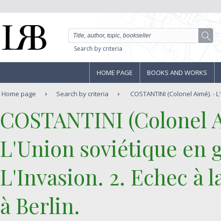
Search by criteria
HOME PAGE
BOOKS AND WORKS
Home page
Search by criteria
COSTANTINI (Colonel Aimé). - L'
‎COSTANTINI (Colonel A
‎L'Union soviétique en g
L'Invasion. 2. Echec à
à Berlin.‎