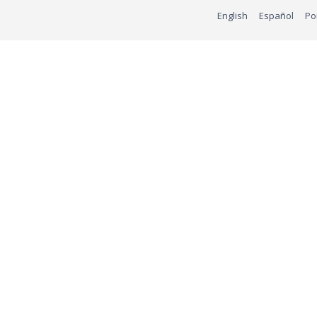
English
Español
Po