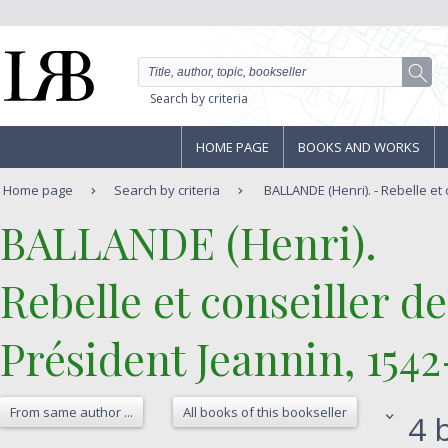
Search by criteria
HOME PAGE
BOOKS AND WORKS
Home page
Search by criteria
BALLANDE (Henri). - Rebelle et c
‎BALLANDE (Henri).‎
‎Rebelle et conseiller de
Président Jeannin, 1542-
From same author ...
All books of this bookseller
4 b