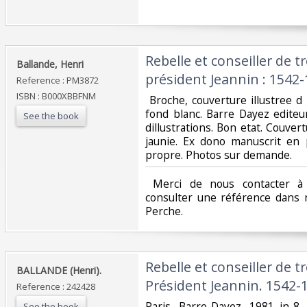
‎Rebelle et conseiller de t
‎Ballande, Henri ‎
président Jeannin : 1542-
Reference : PM3872
ISBN : B000XBBFNM
‎ Broche, couverture illustree 
fond blanc. Barre Dayez editeu
See the book
dillustrations. Bon etat. Couve
jaunie. Ex dono manuscrit en 
propre. Photos sur demande. ‎
‎ Merci de nous contacter à 
consulter une référence dans 
Perche.‎
‎Rebelle et conseiller de t
‎BALLANDE (Henri).‎
Président Jeannin. 1542-1
Reference : 242428
‎Paris, Barre-Dayez, 1981 in-8
See the book