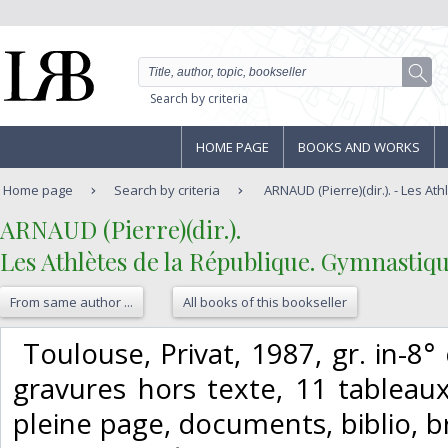
Search by criteria
HOME PAGE
BOOKS AND WORKS
Home page
Search by criteria
ARNAUD (Pierre)(dir.). - Les Ath
‎ARNAUD (Pierre)(dir.).‎
‎Les Athlètes de la République. Gymnastique
From same author ...
All books of this bookseller
‎ Toulouse, Privat, 1987, gr. in-8°
gravures hors texte, 11 tableaux,
pleine page, documents, biblio, br