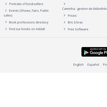
Portraits of booksellers
Caminha : gestion de biblioth
Events (Shows, Fairs, Public
sales)
Prices
Book professions directory
Bric à brac
Find our books on Addall
Free Software
English
Español
Po