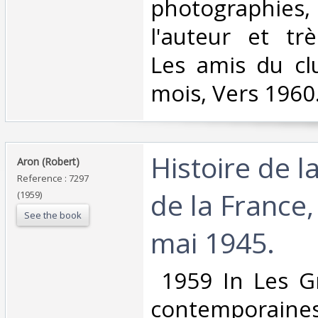
photographie
l'auteur et tr
Les amis du cl
mois, Vers 1960.
‎Histoire de l
‎Aron (Robert)‎
Reference : 7297
de la France,
(1959)
See the book
mai 1945. ‎
‎ 1959 In Les 
contemporain