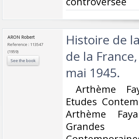
controversée‎
‎Histoire de l
‎ARON Robert‎
Reference : 113547
de la France,
(1959)
See the book
mai 1945.‎
‎ Arthème Fa
Etudes Contem
Arthème Fayar
Grandes
Contemporaines,