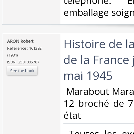
téléphone. E
emballage soigné
‎Histoire de l
‎ARON Robert ‎
Reference : 161292
de la France 
(1984)
ISBN : 2501005767
mai 1945 ‎
See the book
‎ Marabout Mara
12 broché de 7
état ‎
‎ Toutes les ex