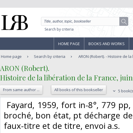
Search by criteria
HOME PAGE
BOOKS AND WORKS
Home page
Search by criteria
ARON (Robert). - Histoire de la l
‎ARON (Robert).‎
‎Histoire de la libération de la France, juin
From same author ...
All books of this bookseller
5 book(s
‎ Fayard, 1959, fort in-8°, 779 pp, 
broché, bon état, pt décharge de 
faux-titre et de titre, envoi a.s.‎