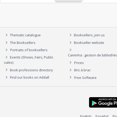
Thematic catalogue
Booksellers, join us
The Booksellers
Bookseller website
Portraits of booksellers
Caminha : gestion de biblioth
Events (Shows, Fairs, Public
sales)
Prices
Book professions directory
Bric à brac
Find our books on Addall
Free Software
English
Español
Po