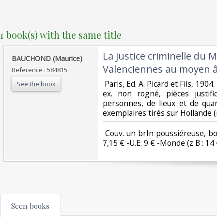
1 book(s) with the same title
‎La justice criminelle du 
‎BAUCHOND (Maurice)‎
Valenciennes au moyen â
Reference : 584815
‎ Paris, Ed. A. Picard et Fils, 1904.
See the book
ex. non rogné, pièces justif
personnes, de lieux et de quar
exemplaires tirés sur Hollande (n
‎ Couv. un brIn poussiéreuse, bon
7,15 € -U.E. 9 € -Monde (z B : 14 €)
Seen books