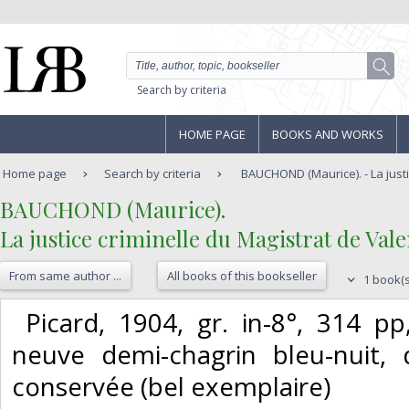
Search by criteria
HOME PAGE
BOOKS AND WORKS
Home page
Search by criteria
BAUCHOND (Maurice). - La justic
‎BAUCHOND (Maurice).‎
‎La justice criminelle du Magistrat de Val
From same author ...
All books of this bookseller
1 book(s
‎ Picard, 1904, gr. in-8°, 314 pp,
neuve demi-chagrin bleu-nuit, 
conservée (bel exemplaire)‎