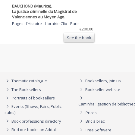
BAUCHOND (Maurice).
La justice criminelle du Magistrat de
Valenciennes au Moyen Age.
Pages d'Histoire - Librairie Clio
-
Paris
€200.00
See the book
Thematic catalogue
Booksellers, join us
The Booksellers
Bookseller website
Portraits of booksellers
Caminha : gestion de biblioth
Events (Shows, Fairs, Public
sales)
Prices
Book professions directory
Bric à brac
Find our books on Addall
Free Software