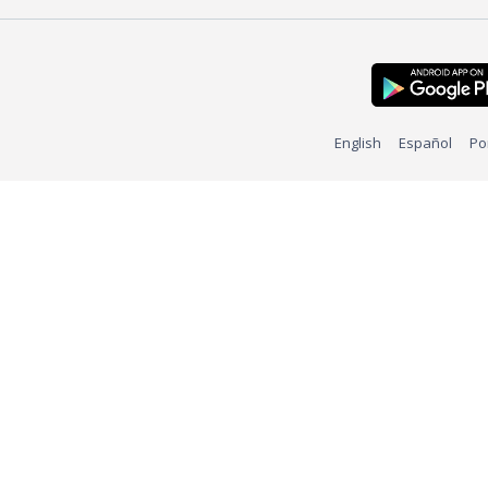
English
Español
Po