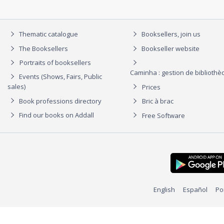
Thematic catalogue
Booksellers, join us
The Booksellers
Bookseller website
Portraits of booksellers
Caminha : gestion de biblioth
Events (Shows, Fairs, Public
sales)
Prices
Book professions directory
Bric à brac
Find our books on Addall
Free Software
English
Español
Po