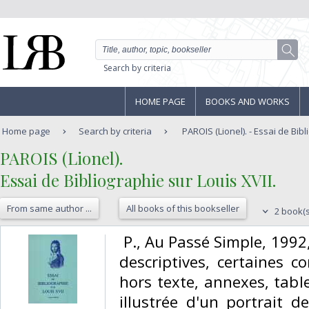
Search by criteria
HOME PAGE
BOOKS AND WORKS
Home page
Search by criteria
PAROIS (Lionel). - Essai de Bibl
‎PAROIS (Lionel).‎
‎Essai de Bibliographie sur Louis XVII.‎
From same author ...
All books of this bookseller
2 book(s
‎ P., Au Passé Simple, 1992
descriptives, certaines c
hors texte, annexes, tabl
illustrée d'un portrait d