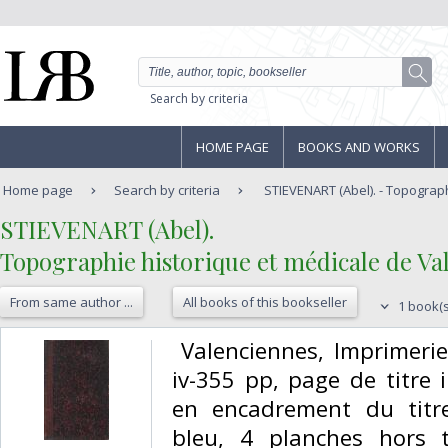
Search by criteria
HOME PAGE
BOOKS AND WORKS
Home page
Search by criteria
STIEVENART (Abel). - Topographi
‎STIEVENART (Abel).‎
‎Topographie historique et médicale de Val
From same author ...
All books of this bookseller
1 book(s
‎ Valenciennes, Imprimerie
iv-355 pp, page de titre 
en encadrement du titre
bleu, 4 planches hors t