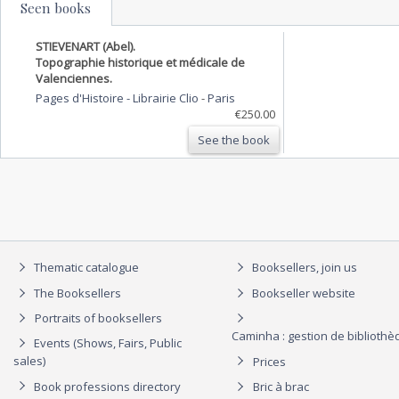
Seen books
STIEVENART (Abel).
Topographie historique et médicale de
Valenciennes.
Pages d'Histoire - Librairie Clio
-
Paris
€250.00
See the book
Thematic catalogue
Booksellers, join us
The Booksellers
Bookseller website
Portraits of booksellers
Caminha : gestion de biblioth
Events (Shows, Fairs, Public
sales)
Prices
Book professions directory
Bric à brac