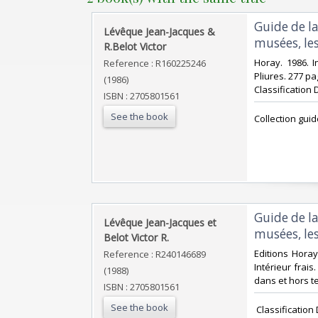
‎Guide de l
‎Lévêque Jean-Jacques &
musées, le
R.Belot Victor‎
‎Horay. 1986. 
Reference : R160225246
Pliures. 277 pa
(1986)
Classification 
ISBN : 2705801561
See the book
‎Collection gui
‎Guide de l
‎Lévêque Jean-Jacques et
musées, le
Belot Victor R.‎
‎Editions Hora
Reference : R240146689
Intérieur frai
(1988)
dans et hors te
ISBN : 2705801561
See the book
‎ Classificatio