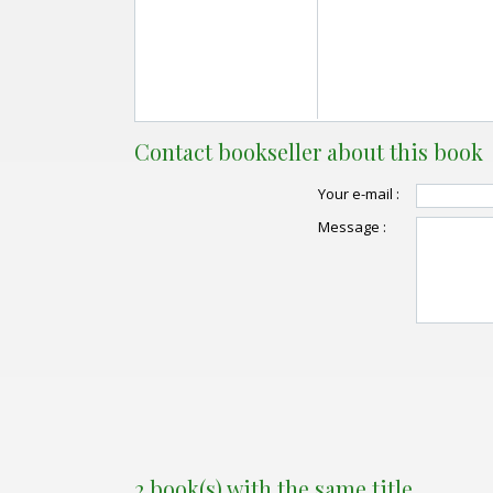
Contact bookseller about this book
Your e-mail :
Message :
2 book(s) with the same title