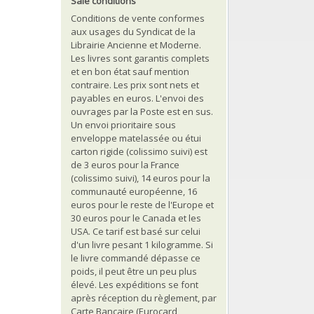
Sale conditions
Conditions de vente conformes
aux usages du Syndicat de la
Librairie Ancienne et Moderne.
Les livres sont garantis complets
et en bon état sauf mention
contraire. Les prix sont nets et
payables en euros. L'envoi des
ouvrages par la Poste est en sus.
Un envoi prioritaire sous
enveloppe matelassée ou étui
carton rigide (colissimo suivi) est
de 3 euros pour la France
(colissimo suivi), 14 euros pour la
communauté européenne, 16
euros pour le reste de l'Europe et
30 euros pour le Canada et les
USA. Ce tarif est basé sur celui
d'un livre pesant 1 kilogramme. Si
le livre commandé dépasse ce
poids, il peut être un peu plus
élevé. Les expéditions se font
après réception du règlement, par
Carte Bancaire (Eurocard,