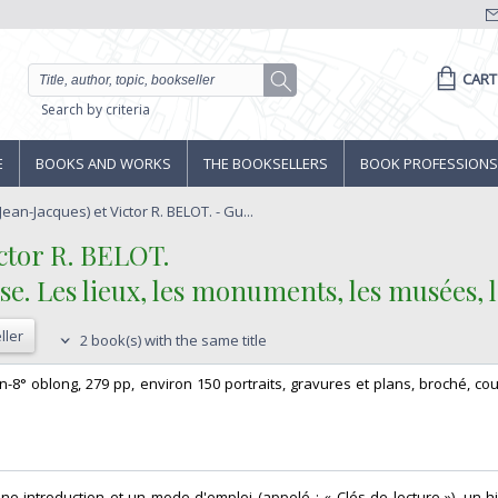
CART
Search by criteria
E
BOOKS AND WORKS
THE BOOKSELLERS
BOOK PROFESSIONS
ean-Jacques) et Victor R. BELOT. - Gu...
tor R. BELOT.‎
ise. Les lieux, les monuments, les musées, 
ller
2 book(s) with the same title
 in-8° oblong, 279 pp, environ 150 portraits, gravures et plans, broché, couv
e introduction et un mode d'emploi (appelé : « Clés de lecture »), un hi