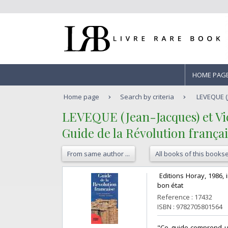
HOME PAG
Home page
Search by criteria
LEVEQUE (J
‎LEVEQUE (Jean-Jacques) et Vic
‎Guide de la Révolution frança
From same author ...
All books of this bookse
‎ Editions Horay, 1986,
bon état‎
Reference : 17432
ISBN : 9782705801564
‎"Ce guide comprend un