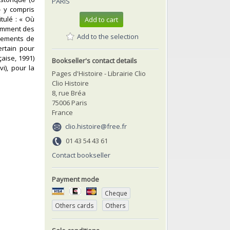
PARIS
– y compris
tulé : « Où
Add to cart
tamment des
Add to the selection
rtements de
ertain pour
aise, 1991)
Bookseller's contact details
i), pour la
Pages d'Histoire - Librairie Clio
Clio Histoire
8, rue Bréa
75006 Paris
France
clio.histoire@free.fr
01 43 54 43 61
Contact bookseller
Payment mode
Cheque
Others cards
Others