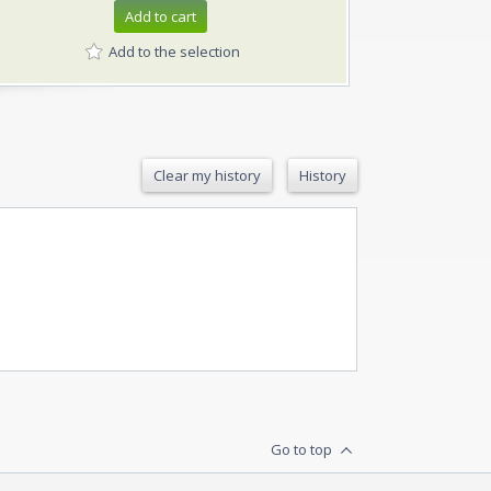
Add to cart
Add to the selection
Clear my history
History
Go to top