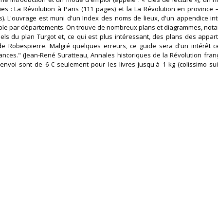
es : La Révolution à Paris (111 pages) et la La Révolution en province 
s). L'ouvrage est muni d'un Index des noms de lieux, d'un appendice inti
 table par départements. On trouve de nombreux plans et diagrammes, no
els du plan Turgot et, ce qui est plus intéressant, des plans des appa
e Robespierre. Malgré quelques erreurs, ce guide sera d'un intérêt c
nces." (Jean-René Suratteau, Annales historiques de la Révolution franç
envoi sont de 6 € seulement pour les livres jusqu'à 1 kg (colissimo suiv