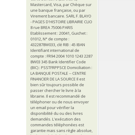
Mastercard, Visa, par Chèque sur
une banque française, ou par
Virement bancaire. SARL F. BLAYO
- PAGES D'HISTOIRE LIBRAIRIE CLIO
8 rue BREA 75006 PARIS
Etablissement : 20041, Guichet :
01012, N° de compte :
4322878W033, clé RIB : 45 IBAN
Identifiant international de
compte : FR94 2004 1010 1243 2287
8W03 345 Bank Identifier Code
(BIC) : PSSTFRPPSCE Domiciliation :
LA BANQUE POSTALE -- CENTRE
FINANCIER DE LA SOURCE Il est
bien sûr toujours possible de
passer chercher le livre à la
librairie. Il est recommandé de
téléphoner ou de nous envoyer
un email pour vérifier la
disponibilité du ou des livres
demandés. L'exécution des
commandes téléphonées est
garantie mais sans règle absolue,