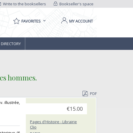
Write to the booksellers
Bookseller's space
FAVORITES
MY ACCOUNT
 DIRECTORY
les hommes.‎
PDF
. illustrée,
€15.00
Pages d'Histoire - Librairie
Clio
storique (6