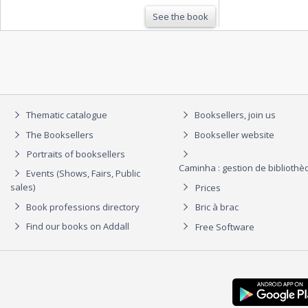
See the book
Thematic catalogue
Booksellers, join us
The Booksellers
Bookseller website
Portraits of booksellers
Caminha : gestion de biblioth
Events (Shows, Fairs, Public
sales)
Prices
Book professions directory
Bric à brac
Find our books on Addall
Free Software