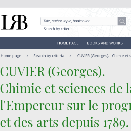
Search by criteria
HOME PAGE
BOOKS AND WORKS
Home page
Search by criteria
CUVIER (Georges). - Chimie et s
‎CUVIER (Georges).‎
‎Chimie et sciences de 
l'Empereur sur le progr
et des arts depuis 1789.‎