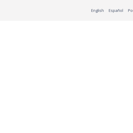
English
Español
Po