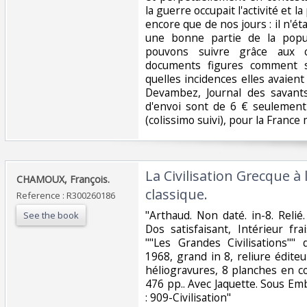
la guerre occupait l'activité et 
encore que de nos jours : il n'é
une bonne partie de la popul
pouvons suivre grâce aux ci
documents figures comment s
quelles incidences elles avaient 
Devambez, Journal des savants
d'envoi sont de 6 € seulement 
(colissimo suivi), pour la France 
‎La Civilisation Grecque à
‎CHAMOUX, François.‎
classique.‎
Reference : R300260186
‎"Arthaud. Non daté. in-8. Reli
See the book
Dos satisfaisant, Intérieur fra
""Les Grandes Civilisations""
1968, grand in 8, reliure éditeu
héliogravures, 8 planches en co
476 pp.. Avec Jaquette. Sous Emb
: 909-Civilisation"‎