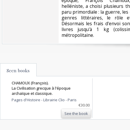
époque, François Chamoux,
helléniste, a choisi plusieurs 
paru primordiale : la guerre, les 
genres littéraires, le rôle e
Désormais les frais d'envoi so
livres jusqu'à 1 kg (coliss
métropolitaine.‎
Seen books
CHAMOUX (François).
La Civilisation grecque à l'époque
archaïque et classique.
Pages d'Histoire - Librairie Clio
-
Paris
€30.00
See the book