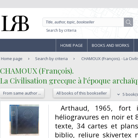
Search by criteria
HOME PAGE
BOOKS AND WORKS
Home page
Search by criteria
CHAMOUX (François). - La Civili
‎CHAMOUX (François).‎
‎La Civilisation grecque à l'époque archaïqu
From same author ...
All books of this bookseller
5 book(s
‎ Arthaud, 1965, fort 
héliogravures en noir et 
texte, 34 cartes et plan
biblio, reliure skivertex 