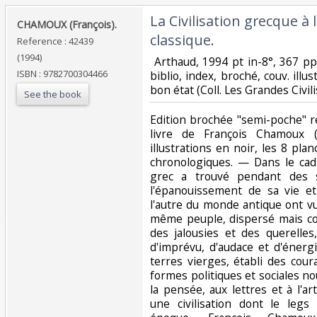
‎La Civilisation grecque à
‎CHAMOUX (François).‎
classique.‎
Reference : 42439
(1994)
‎ Arthaud, 1994 pt in-8°, 367 pp
ISBN : 9782700304466
biblio, index, broché, couv. illu
bon état (Coll. Les Grandes Civili
See the book
‎Edition brochée "semi-poche" r
livre de François Chamoux 
illustrations en noir, les 8 pla
chronologiques. — Dans le cadr
grec a trouvé pendant des s
l'épanouissement de sa vie e
l'autre du monde antique ont vu 
même peuple, dispersé mais co
des jalousies et des querelle
d'imprévu, d'audace et d'énergi
terres vierges, établi des cou
formes politiques et sociales n
la pensée, aux lettres et à l'a
une civilisation dont le legs