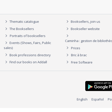
Thematic catalogue
Booksellers, join us
The Booksellers
Bookseller website
Portraits of booksellers
Caminha : gestion de biblioth
Events (Shows, Fairs, Public
sales)
Prices
Book professions directory
Bric à brac
Find our books on Addall
Free Software
English
Español
Po