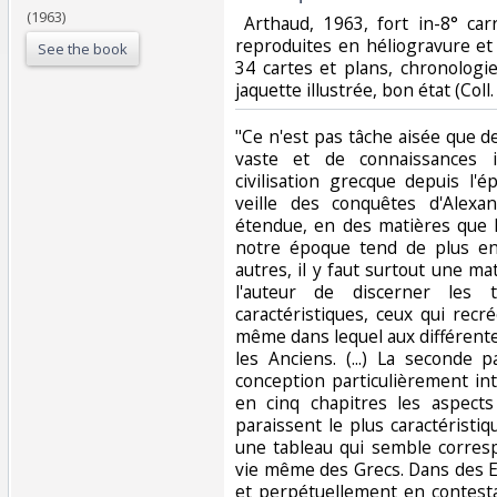
(1963)
‎ Arthaud, 1963, fort in-8° car
reproduites en héliogravure et 
See the book
34 cartes et plans, chronologie, 
jaquette illustrée, bon état (Coll.
‎"Ce n'est pas tâche aisée que 
vaste et de connaissances 
civilisation grecque depuis l'
veille des conquêtes d'Alexa
étendue, en des matières que l
notre époque tend de plus en
autres, il y faut surtout une ma
l'auteur de discerner les tr
caractéristiques, ceux qui recr
même dans lequel aux différent
les Anciens. (...) La seconde 
conception particulièrement in
en cinq chapitres les aspects 
paraissent le plus caractéristiqu
une tableau qui semble corresp
vie même des Grecs. Dans des E
et perpétuellement en contesta