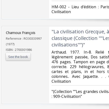
‎HM-002 - Lieu d'édition : Pari
Civilisation‎
‎"La civilisation Grecque,
‎Chamoux François‎
classique (Collection ""L
Reference : RO30333997
civilisations"")"‎
(1977)
ISBN : 2700301986
‎Arthaud. 1977. In-8. Relié 
légèrement passée, Dos satisfa
See the book
476 pages. Tampon en page de 
correcte. 229 héliogravures,
cartes et plans, in et hors 
colonnes.. Avec Jaquette. . .
Civilisation‎
‎"(Collection ""Les grandes civili
: 909-Civilisation"‎