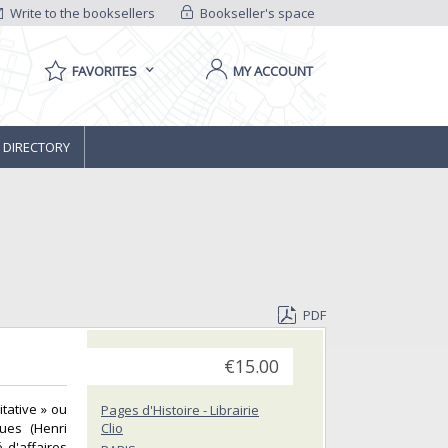
Write to the booksellers
Bookseller's space
FAVORITES
MY ACCOUNT
 DIRECTORY
PDF
€15.00
tative » ou
Pages d'Histoire - Librairie
ques (Henri
Clio
 d'affaires