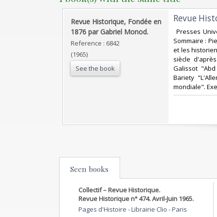
‎Revue Hist
‎Revue Historique, Fondée en
1876 par Gabriel Monod.‎
‎ Presses Univ
Sommaire : Pier
Reference : 6842
et les histori
(1965)
siècle d'aprè
See the book
Galissot "Abd
Bariety "L'Al
mondiale". Exem
Seen books
Collectif – Revue Historique.
Revue Historique n° 474. Avril-Juin 1965.
Pages d'Histoire - Librairie Clio
-
Paris