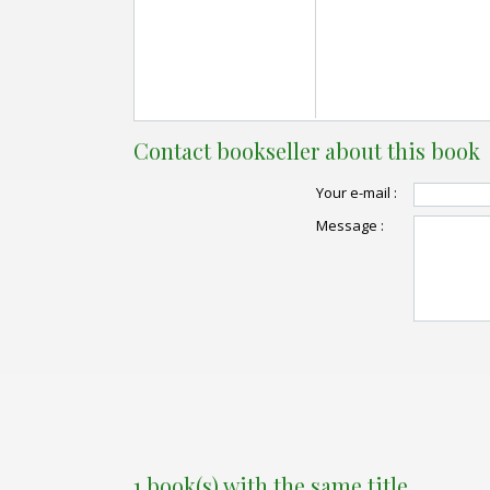
Contact bookseller about this book
Your e-mail :
Message :
1 book(s) with the same title