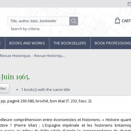
CART
Search by criteria
E
BOOKS AND WORKS
THE BOOKSELLERS
BOOK PROFESSIONS
– Revue Historique. - Revue Historiqu...
Juin 1965.‎
ller
1 book(s) with the same title
88 pp, paginé 293-580, broché, bon état (T. 233, Fasc. 2)‎
eilleure compréhension entre économistes et historiens. « Histoire quanti
tive ? (Pierre Vilar) ; L'Espagne impériale et les historiens britanni
e russe au milieu du XVIIe siècle d'après la correspondance du chargé