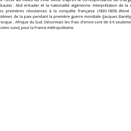
aute) ; Abd el-Kader et la nationalité algérienne. Interprétation de la 
s premières résistances à la conquête française (1830-1839) (René G
blèmes de la paix pendant la première guerre mondiale (Jacques Bariéty) 
 grecque ; Afrique du Sud. Désormais les frais d'envoi sont de 6 € seuleme
issimo suivi), pour la France métropolitaine.‎