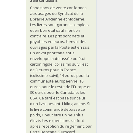
Sale conditions
Conditions de vente conformes
aux usages du Syndicat de la
Librairie Ancienne et Moderne.
Les livres sont garantis complets
et en bon état sauf mention
contraire. Les prix sont nets et
payables en euros. L'envoi des
ouvrages par la Poste est en sus.
Un envoi prioritaire sous
enveloppe matelassée ou étui
carton rigide (colissimo suivi) est
de 3 euros pour la France
(colissimo suivi), 14 euros pour la
communauté européenne, 16
euros pour le reste de l'Europe et
30 euros pour le Canada et les
USA. Ce tarif est basé sur celui
d'un livre pesant 1 kilogramme. Si
le livre commandé dépasse ce
poids, il peut être un peu plus
élevé. Les expéditions se font
après réception du règlement, par
Carte Bancaire (Eurocard,