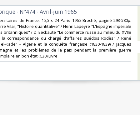
orique - N°474 - Avril-juin 1965‎
ersitaires de France. 15,5 x 24 Paris 1965 Broché, paginé 293-580p.
re Vilar, "Histoire quantitative" / Henri Lapeyre "L'Espagne impériale
ens britanniques" / D. Eeckaute "Le commerce russe au milieu du XVIIe
s la correspondance du chargé d'affaires suédois Rodès" / René
 el-Kader - Algérie et la conquête française (1830-1839) / Jacques
lemagne et les problèmes de la paix pendant la première guerre
plaire en bon état.(C30) Livre ‎