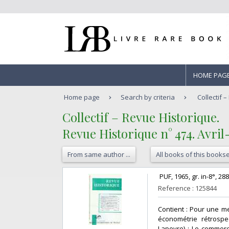
HOME PAG
Home page
Search by criteria
Collectif 
‎Collectif – Revue Historique.‎
‎Revue Historique n° 474. Avril-
From same author ...
All books of this bookse
‎ PUF, 1965, gr. in-8°, 2
Reference : 125844
‎Contient : Pour une m
économétrie rétrospec
Lapeyre) ; Le commerc