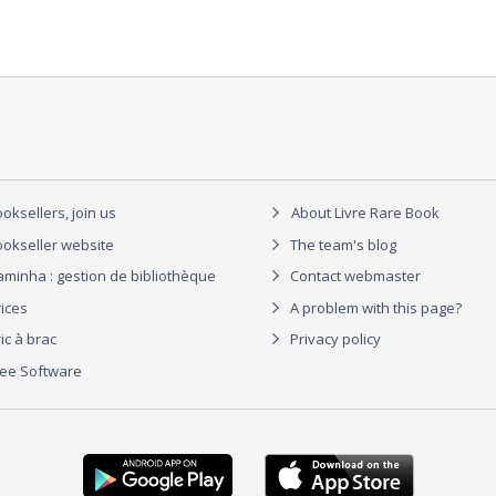
oksellers, join us
About Livre Rare Book
okseller website
The team's blog
aminha : gestion de bibliothèque
Contact webmaster
rices
A problem with this page?
ic à brac
Privacy policy
ree Software