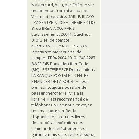
Mastercard, Visa, par Chèque sur
une banque française, ou par
Virement bancaire. SARL F. BLAYO
- PAGES D'HISTOIRE LIBRAIRIE CLIO
8 rue BREA 75006 PARIS
Etablissement : 20041, Guichet :
01012, N° de compte :
4322878W033, clé RIB : 45 IBAN
Identifiant international de
compte : FR94 2004 1010 1243 2287
8W03 345 Bank Identifier Code
(BIC) : PSSTFRPPSCE Domiciliation :
LA BANQUE POSTALE -- CENTRE
FINANCIER DE LA SOURCE Il est
bien sûr toujours possible de
passer chercher le livre à la
librairie. Il est recommandé de
téléphoner ou de nous envoyer
un email pour vérifier la
disponibilité du ou des livres
demandés. L'exécution des
commandes téléphonées est
garantie mais sans règle absolue,