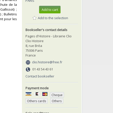
PARIS
chute de la
allissot) ;
Add to cart
; Bulletins
Add to the selection
nt pour les
Bookseller's contact details
Pages d'Histoire - Librairie Clio
Clio Histoire
8, rue Bréa
75006 Paris
France
clio.histoire@free.fr
01 43 54 43 61
Contact bookseller
Payment mode
Cheque
Others cards
Others