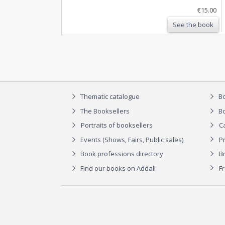
€15.00
See the book
Thematic catalogue
Bo
The Booksellers
Bo
Portraits of booksellers
C
Events (Shows, Fairs, Public sales)
P
Book professions directory
Br
Find our books on Addall
F