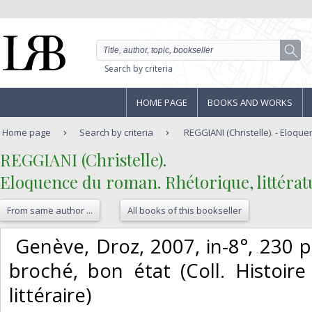
Search by criteria
HOME PAGE
BOOKS AND WORKS
Home page
Search by criteria
REGGIANI (Christelle). - Eloque
‎REGGIANI (Christelle).‎
‎Eloquence du roman. Rhétorique, littératur
From same author ...
All books of this bookseller
‎ Genève, Droz, 2007, in-8°, 230 p
broché, bon état (Coll. Histoire
littéraire)‎