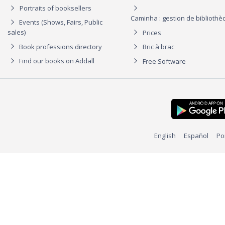
Portraits of booksellers
Caminha : gestion de biblioth
Events (Shows, Fairs, Public
sales)
Prices
Book professions directory
Bric à brac
Find our books on Addall
Free Software
English
Español
Po