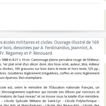
s écoles militaires et civiles. Ouvrage illustré de 169
r bois, dessinées par A. Ferdinandus, Jeanniot, A.
Fr. Régamey et P. Renouard.‎
e 1888 In-8 27 x 19 cm. Cartonnage pleine percaline rouge de l’éditeur,
, 1er plat orné d’un décor doré, dos lisse orné, auteur, titre, éditeur
s dorées, 169 gravures sur bois dans le texte et hors texte, 525 pp.,
ères. Gouttières légèrement irrégulières, coiffes et coins légèrement
eurs éparses. Bon exemplaire.‎
cole est, selon le ministère de l'Éducation nationale français, un
t d’enseignement supérieur qui recrute ses élèves par concours et
mations de haut niveau” et se trouve sous la tutelle d'un ministère.
 - L’école Spéciale Militaire de Saint-Cyr - L’école Polytechnique -
le des Arts et Manufactures - L’école des Beaux-Arts - L’école des