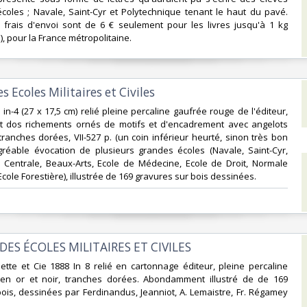
coles ; Navale, Saint-Cyr et Polytechnique tenant le haut du pavé.
 frais d'envoi sont de 6 € seulement pour les livres jusqu'à 1 kg
i), pour la France métropolitaine.‎
s Ecoles Militaires et Civiles‎
 in-4 (27 x 17,5 cm) relié pleine percaline gaufrée rouge de l'éditeur,
et dos richements ornés de motifs et d'encadrement avec angelots
tranches dorées, VII-527 p. (un coin inférieur heurté, sinon très bon
gréable évocation de plusieurs grandes écoles (Navale, Saint-Cyr,
, Centrale, Beaux-Arts, Ecole de Médecine, Ecole de Droit, Normale
cole Forestière), illustrée de 169 gravures sur bois dessinées.‎
DES ÉCOLES MILITAIRES ET CIVILES‎
chette et Cie 1888 In 8 relié en cartonnage éditeur, pleine percaline
é en or et noir, tranches dorées. Abondamment illustré de de 169
ois, dessinées par Ferdinandus, Jeanniot, A. Lemaistre, Fr. Régamey
‎