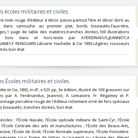
 écoles militaires et civiles. ‎
ine toile rouge d’éditeur à décor passe-partout.Titre et décor doré au
é dans cartouche au premier plat, bords biseautés.Faux-titre,
pages,1 page de table des matières,tranches dorées,169 illustrations
 bois dans et hors-texte par A.FERDINADUS,JEANNIOT,A
AMEY,F RENOUARD.Librairie Hachette & Cie 1892.Légères rousseurs
rès bon état ‎
 Écoles militaires et civiles.‎
ette et Cie, 1892, in-4°, x-525 pp, 3e édition, illustré de 169 gravures sur
es par A. Ferdinandus, Jeanniot, A. Lemaistre, Fr. Régamey et P.
onnage percaline rouge de l'éditeur richement orné de fers spéciaux
ds biseautés, tranches dorées, bon état‎
coles : l'École Navale, l'École spéciale militaire de Saint-Cyr, l'École
 l'École Centrale des arts et manufactures ; l'École des Beaux-Arts,
cine, l'École de Droit, l'École Normale supérieure, l'École Forestière.
présente sous forme de lettres qu'auraient pu s'écrire des élèves