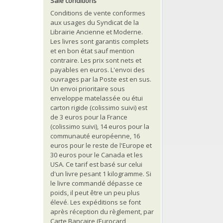
Sale conditions
Conditions de vente conformes
aux usages du Syndicat de la
Librairie Ancienne et Moderne.
Les livres sont garantis complets
et en bon état sauf mention
contraire. Les prix sont nets et
payables en euros. L'envoi des
ouvrages par la Poste est en sus.
Un envoi prioritaire sous
enveloppe matelassée ou étui
carton rigide (colissimo suivi) est
de 3 euros pour la France
(colissimo suivi), 14 euros pour la
communauté européenne, 16
euros pour le reste de l'Europe et
30 euros pour le Canada et les
USA. Ce tarif est basé sur celui
d'un livre pesant 1 kilogramme. Si
le livre commandé dépasse ce
poids, il peut être un peu plus
élevé. Les expéditions se font
après réception du règlement, par
Carte Bancaire (Eurocard,