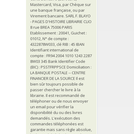
Mastercard, Visa, par Chèque sur
une banque française, ou par
Virement bancaire. SARL F. BLAYO
- PAGES D'HISTOIRE LIBRAIRIE CLIO
8 rue BREA 75006 PARIS
Etablissement : 20041, Guichet :
01012, N° de compte :
4322878W033, clé RIB : 45 IBAN
Identifiant international de
compte : FR94 2004 1010 1243 2287
8W03 345 Bank Identifier Code
(BIC) : PSSTFRPPSCE Domiciliation :
LA BANQUE POSTALE -- CENTRE
FINANCIER DE LA SOURCE Il est
bien sûr toujours possible de
passer chercher le livre à la
librairie. Il est recommandé de
téléphoner ou de nous envoyer
un email pour vérifier la
disponibilité du ou des livres
demandés. L'exécution des
commandes téléphonées est
garantie mais sans règle absolue,