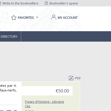
Write to the booksellers
Bookseller's space
FAVORITES
MY ACCOUNT
 DIRECTORY
PDF
inées par A.
faux-nerfs,
€50.00
Pages d'Histoire - Librairie
Clio
des arts et