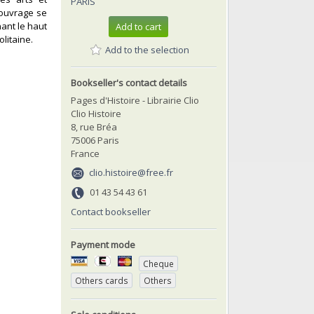
PARIS
L'ouvrage se
nant le haut
Add to cart
litaine.‎
Add to the selection
Bookseller's contact details
Pages d'Histoire - Librairie Clio
Clio Histoire
8, rue Bréa
75006 Paris
France
clio.histoire@free.fr
01 43 54 43 61
Contact bookseller
Payment mode
Cheque
Others cards
Others