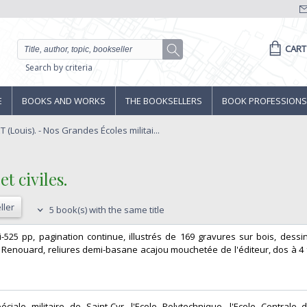
CART
Search by criteria
E
BOOKS AND WORKS
THE BOOKSELLERS
BOOK PROFESSIONS
(Louis). - Nos Grandes Écoles militai...
 civiles.‎
ller
5 book(s) with the same title
 vii-525 pp, pagination continue, illustrés de 169 gravures sur bois, dess
. Renouard, reliures demi-basane acajou mouchetée de l'éditeur, dos à 4 
éciale militaire de Saint-Cyr, l'Ecole Polytechnique, l'Ecole Centrale 