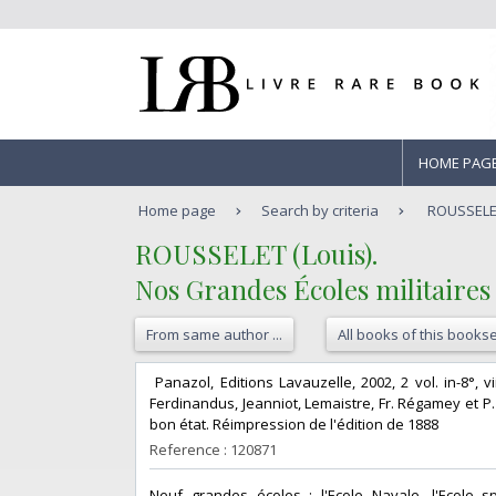
HOME PAG
Home page
Search by criteria
ROUSSELET 
‎ROUSSELET (Louis).‎
‎Nos Grandes Écoles militaires et
From same author ...
All books of this bookse
‎ Panazol, Editions Lavauzelle, 2002, 2 vol. in-8°,
Ferdinandus, Jeanniot, Lemaistre, Fr. Régamey et P
bon état. Réimpression de l'édition de 1888‎
Reference : 120871
‎Neuf grandes écoles : l'Ecole Navale, l'Ecole sp