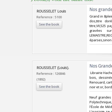
‎Nos grandes
‎ROUSSELET Louis‎
‎Grand in 8ple
Reference : 5100
dos,titre dor
See the book
titre,VII,525 
gravées sur
LEMAISTRE,REG
éparses,sinon t
‎Nos Grandes
‎ROUSSELET (Louis).‎
‎ Librairie Hach
Reference : 126846
bois, dessiné
(1892)
Renouard, cart
See the book
noir et or, bor
‎Neuf grandes é
Polytechnique,
l'École de Méde
L'ouvrage se 