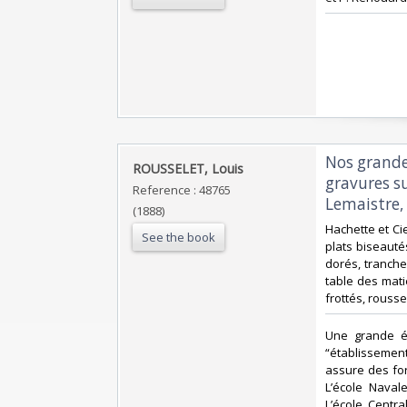
‎Nos grande
‎ROUSSELET, Louis‎
gravures su
Reference : 48765
Lemaistre, 
(1888)
‎Hachette et Ci
See the book
plats biseautés
dorés, tranche
table des mati
frottés, rouss
‎Une grande é
“établissemen
assure des for
L’école Navale
L’école Centra