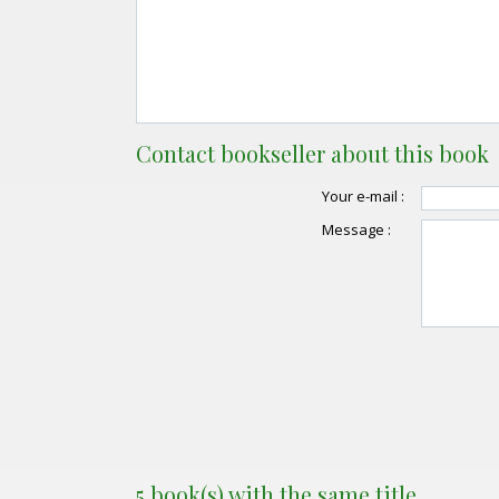
Contact bookseller about this book
Your e-mail :
Message :
5 book(s) with the same title