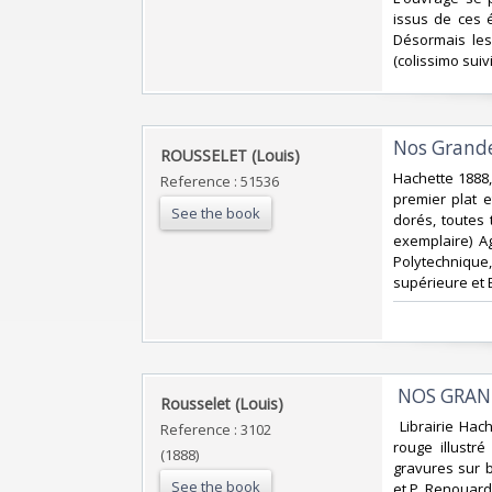
issus de ces é
Désormais les
(colissimo suiv
‎Nos Grande
‎ROUSSELET (Louis)‎
‎Hachette 1888,
Reference : 51536
premier plat 
See the book
dorés, toutes 
exemplaire) A
Polytechnique
supérieure et E
‎ NOS GRAN
‎Rousselet (Louis) ‎
‎ Librairie Ha
Reference : 3102
rouge illustr
(1888)
gravures sur b
See the book
et P. Renouard 