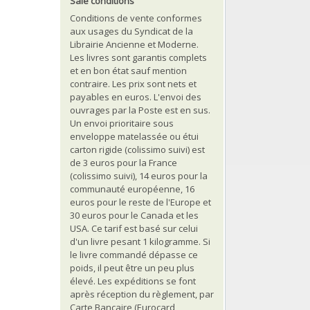
Sale conditions
Conditions de vente conformes
aux usages du Syndicat de la
Librairie Ancienne et Moderne.
Les livres sont garantis complets
et en bon état sauf mention
contraire. Les prix sont nets et
payables en euros. L'envoi des
ouvrages par la Poste est en sus.
Un envoi prioritaire sous
enveloppe matelassée ou étui
carton rigide (colissimo suivi) est
de 3 euros pour la France
(colissimo suivi), 14 euros pour la
communauté européenne, 16
euros pour le reste de l'Europe et
30 euros pour le Canada et les
USA. Ce tarif est basé sur celui
d'un livre pesant 1 kilogramme. Si
le livre commandé dépasse ce
poids, il peut être un peu plus
élevé. Les expéditions se font
après réception du règlement, par
Carte Bancaire (Eurocard,