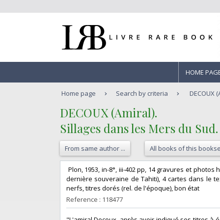
HOME PAG
Home page
Search by criteria
DECOUX (Am
‎DECOUX (Amiral).‎
‎Sillages dans les Mers du Sud.‎
From same author ...
All books of this bookse
‎ Plon, 1953, in-8°, iii-402 pp, 14 gravures et phot
dernière souveraine de Tahiti), 4 cartes dans le t
nerfs, titres dorés (rel. de l'époque), bon état‎
Reference : 118477
‎"L'amiral Decoux, après avoir indiqué ses titres à