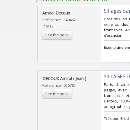
‎Sillages d
‎Amiral Decoux‎
‎Librairie Plon
Reference : 140462
noire au dos,
(1953)
frontispice, 4
See the book
d’occasion.‎
‎Exemplaire enr
‎SILLAGES 
‎DECOUX Amiral ( Jean ) ‎
‎Paris Librair
Reference : 056785
pages, avec 1
See the book
frontispice, e
Decoux, 1884-
autographe sig
‎Très bon Broch