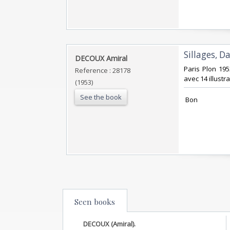
‎Sillages, 
‎DECOUX Amiral‎
‎Paris Plon 19
Reference : 28178
avec 14 illustra
(1953)
See the book
‎ Bon ‎
Seen books
DECOUX (Amiral).