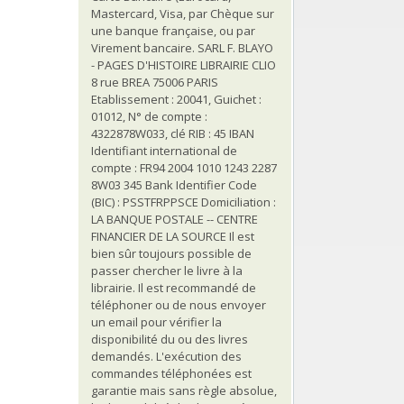
Mastercard, Visa, par Chèque sur
une banque française, ou par
Virement bancaire. SARL F. BLAYO
- PAGES D'HISTOIRE LIBRAIRIE CLIO
8 rue BREA 75006 PARIS
Etablissement : 20041, Guichet :
01012, N° de compte :
4322878W033, clé RIB : 45 IBAN
Identifiant international de
compte : FR94 2004 1010 1243 2287
8W03 345 Bank Identifier Code
(BIC) : PSSTFRPPSCE Domiciliation :
LA BANQUE POSTALE -- CENTRE
FINANCIER DE LA SOURCE Il est
bien sûr toujours possible de
passer chercher le livre à la
librairie. Il est recommandé de
téléphoner ou de nous envoyer
un email pour vérifier la
disponibilité du ou des livres
demandés. L'exécution des
commandes téléphonées est
garantie mais sans règle absolue,