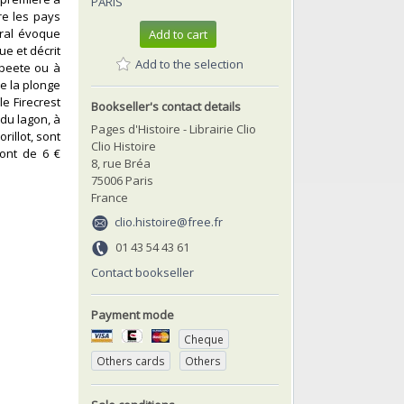
PARIS
re les pays
iral évoque
Add to cart
e et décrit
Add to the selection
apeete ou à
de la plonge
le Firecrest
Bookseller's contact details
 du lagon, à
Pages d'Histoire - Librairie Clio
rillot, sont
Clio Histoire
sont de 6 €
8, rue Bréa
75006 Paris
France
clio.histoire@free.fr
01 43 54 43 61
Contact bookseller
Payment mode
Cheque
Others cards
Others