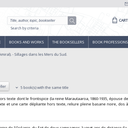
CART
Search by criteria
E
BOOKS AND WORKS
THE BOOKSELLERS
BOOK PROFESSIONS
iral). - Sillages dans les Mers du Sud.
ller
5 book(s) with the same title
os hors texte dont le frontispice (la reine Marautaaroa, 1860-1935, épouse 
exte et une carte dépliante hors texte, reliure pleine basane noire, dos 
 écrire de l'Océanie, du fait de deux campagnes à vingt ans de distance (l