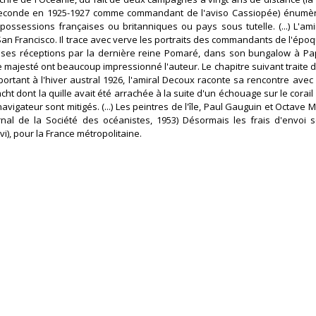
a seconde en 1925-1927 comme commandant de l'aviso Cassiopée) énumè
, possessions françaises ou britanniques ou pays sous tutelle. (...) L'am
n Francisco. Il trace avec verve les portraits des commandants de l'époqu
que ses réceptions par la dernière reine Pomaré, dans son bungalow à P
 de majesté ont beaucoup impressionné l'auteur. Le chapitre suivant traite 
portant à l'hiver austral 1926, l'amiral Decoux raconte sa rencontre avec 
acht dont la quille avait été arrachée à la suite d'un échouage sur le corail
igateur sont mitigés. (...) Les peintres de l'île, Paul Gauguin et Octave Mo
ournal de la Société des océanistes, 1953) Désormais les frais d'envoi 
i), pour la France métropolitaine.‎