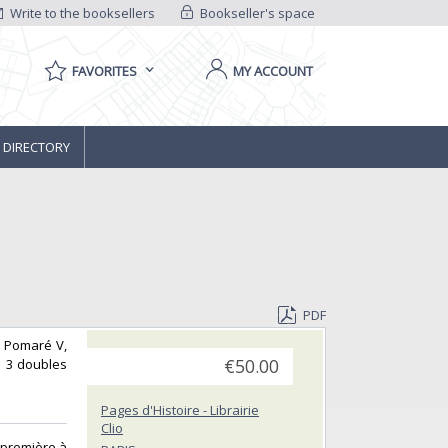
Write to the booksellers
Bookseller's space
FAVORITES
MY ACCOUNT
 DIRECTORY
PDF
de Pomaré V,
à 3 doubles
€50.00
Pages d'Histoire - Librairie
Clio
a première à