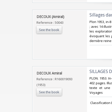
‎Sillages d
‎DECOUX (Amiral)‎
‎Plon 1953, in-
Reference : 50043
; avec 14 illus
See the book
les exploratio
évoquant les 
dernière reine
‎SILLAGES 
‎DECOUX Amiral‎
‎PLON. 1953. In
Reference : R160019093
402 pages. Illu
(1953)
texte et une 
See the book
Voyages‎
‎ Classificati