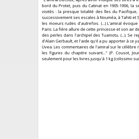
bord du Protet, puis du Catinat en 1905-1906, l
visités : la presque totalité des îles du Pacifique
successivement ses escales à Nouméa, à Tahiti et Sa
les moeurs rudes d'autrefois. (...) L'amiral évo
Paris. La fière allure de cette princesse et son air
des perles dans l'archipel des Tuamotu. (...). Se re
d'Alain Gerbault, et l'aide qu'il a pu apporter à ce y
Uvea. Les commentaires de l'amiral sur le célèbre nav
les figures du chapitre suivant..." (P. Cousot, J
seulement pour les livres jusqu'à 1 kg (colissimo suiv