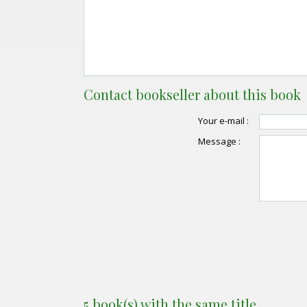
Contact bookseller about this book
Your e-mail :
Message :
5 book(s) with the same title