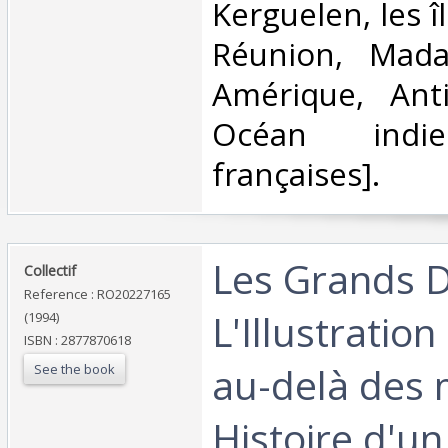
Kerguelen, les î
Réunion, Madag
Amérique, Anti
Océan indie
françaises].‎
‎Les Grands 
‎Collectif‎
Reference : RO20227165
L'Illustration
(1994)
ISBN : 2877870618
au-delà des 
See the book
Histoire d'un