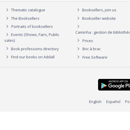
Thematic catalogue
Booksellers, join us
The Booksellers
Bookseller website
Portraits of booksellers
Caminha : gestion de biblioth
Events (Shows, Fairs, Public
sales)
Prices
Book professions directory
Bric à brac
Find our books on Addall
Free Software
English
Español
Po