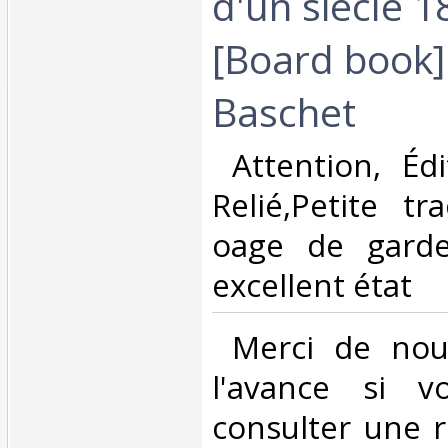
d'un siècle 
[Board book]
Baschet‎
‎ Attention, Éd
Relié,Petite t
oage de gard
excellent état ‎
‎ Merci de nou
l'avance si v
consulter une 