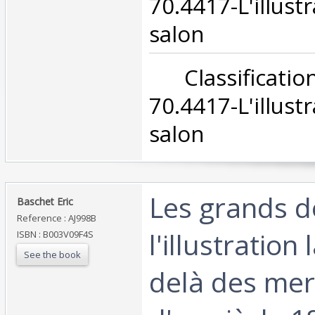
70.4417-L'illust
salon‎
‎ Classifica
70.4417-L'illust
salon‎
‎Les grands d
‎Baschet Eric ‎
Reference : AJ998B
l'illustration
ISBN : B003V09F4S
See the book
delà des mer