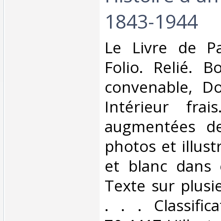
1843-1944‎
‎Le Livre de Pa
Folio. Relié. B
convenable, Dos
Intérieur fra
augmentées d
photos et illust
et blanc dans 
Texte sur plusi
. . . Classifi