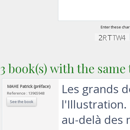
Enter these char
3 book(s) with the same t
‎Les grands d
‎MAHE Patrick (préface)‎
Reference : 13965948
l'Illustration
See the book
au-delà des 