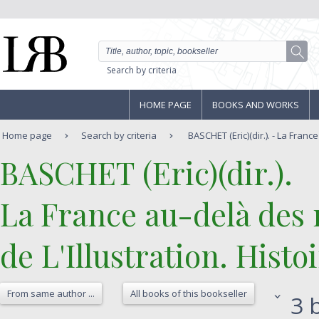
Search by criteria
HOME PAGE
BOOKS AND WORKS
Home page
Search by criteria
BASCHET (Eric)(dir.). - La Franc
‎BASCHET (Eric)(dir.).‎
‎La France au-delà des
de L'Illustration. Histoi
From same author ...
All books of this bookseller
3 b