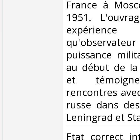
France à Mosc
1951. L'ouvra
expérienc
qu'observa
puissance milit
au début de la
et témoig
rencontres avec
russe dans des
Leningrad et Sta
‎Etat correct i