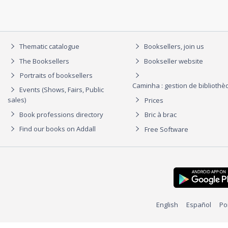
Thematic catalogue
Booksellers, join us
The Booksellers
Bookseller website
Portraits of booksellers
Caminha : gestion de biblioth
Events (Shows, Fairs, Public
sales)
Prices
Book professions directory
Bric à brac
Find our books on Addall
Free Software
English
Español
Po