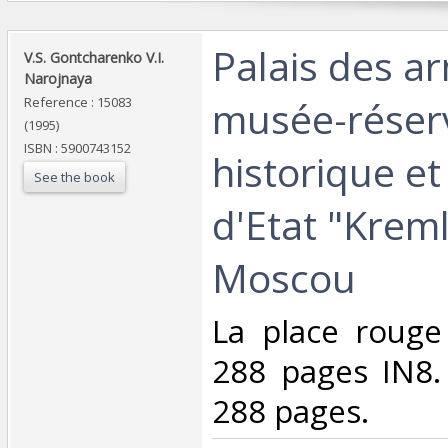
‎Palais des a
‎V.S. Gontcharenko V.I.
Narojnaya‎
musée-réser
Reference : 15083
(1995)
ISBN : 5900743152
historique et
See the book
d'Etat "Kreml
Moscou‎
‎La place roug
288 pages IN8.
288 pages.‎