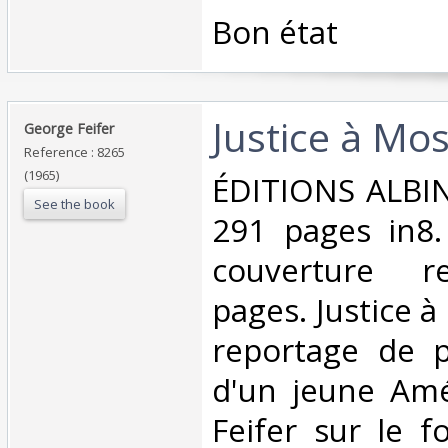
‎Bon état‎
‎Justice à Mo
‎George Feifer‎
Reference : 8265
(1965)
‎ÉDITIONS ALBI
See the book
291 pages in8.
couverture r
pages. Justice 
reportage de 
d'un jeune Amé
Feifer sur le 