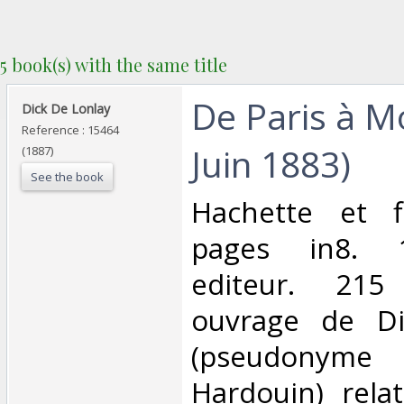
5 book(s) with the same title
‎De Paris à M
‎Dick De Lonlay‎
Reference : 15464
Juin 1883)‎
(1887)
See the book
‎Hachette et 
pages in8. 1
editeur. 215
ouvrage de Di
(pseudonyme
Hardouin) rela