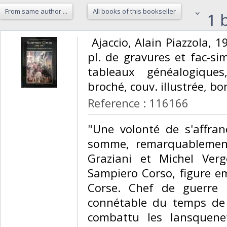
From same author ...
All books of this bookseller
1 b
‎ Ajaccio, Alain Piazzola, 1
pl. de gravures et fac-sim
tableaux généalogiques
broché, couv. illustrée, bon
Reference : 116166
‎"Une volonté de s'affra
somme, remarquablement
Graziani et Michel Verg
Sampiero Corso, figure e
Corse. Chef de guerre 
connétable du temps de
combattu les lansquen