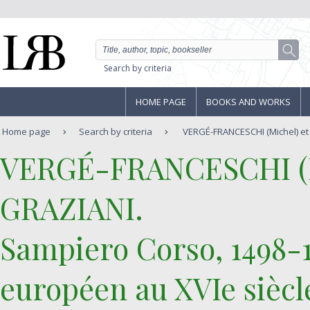
Search by criteria
HOME PAGE
BOOKS AND WORKS
Home page
Search by criteria
VERGÉ-FRANCESCHI (Michel) et
‎VERGÉ-FRANCESCHI (M
GRAZIANI.‎
‎Sampiero Corso, 1498-
européen au XVIe siècle