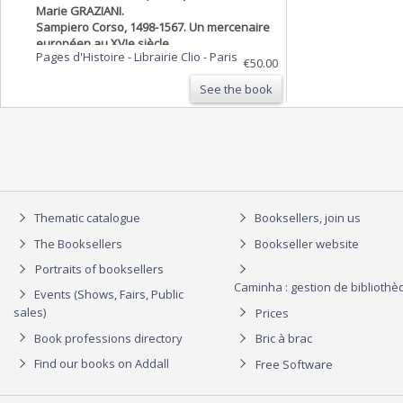
Marie GRAZIANI.
Sampiero Corso, 1498-1567. Un mercenaire
européen au XVIe siècle.
Pages d'Histoire - Librairie Clio
-
Paris
€50.00
See the book
Thematic catalogue
Booksellers, join us
The Booksellers
Bookseller website
Portraits of booksellers
Caminha : gestion de biblioth
Events (Shows, Fairs, Public
sales)
Prices
Book professions directory
Bric à brac
Find our books on Addall
Free Software