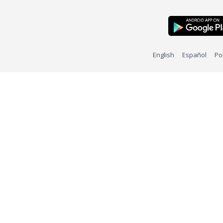
English
Español
Po