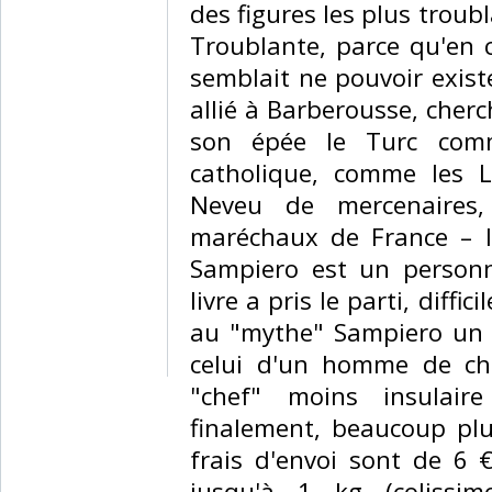
des figures les plus troub
Troublante, parce qu'en 
semblait ne pouvoir exister
allié à Barberousse, cher
son épée le Turc comm
catholique, comme les L
Neveu de mercenaires
maréchaux de France – 
Sampiero est un perso
livre a pris le parti, diffi
au "mythe" Sampiero un a
celui d'un homme de cha
"chef" moins insulair
finalement, beaucoup pl
frais d'envoi sont de 6 
jusqu'à 1 kg (colissim