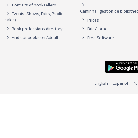
Portraits of booksellers
Caminha : gestion de biblioth
Events (Shows, Fairs, Public
sales)
Prices
Book professions directory
Bric à brac
Find our books on Addall
Free Software
English
Español
Po