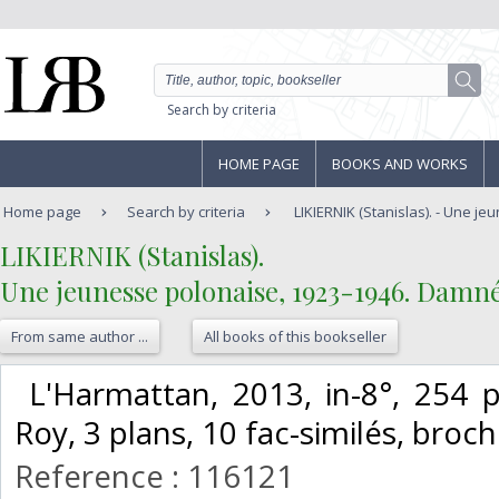
Search by criteria
HOME PAGE
BOOKS AND WORKS
Home page
Search by criteria
LIKIERNIK (Stanislas). - Une je
‎LIKIERNIK (Stanislas).‎
‎Une jeunesse polonaise, 1923-1946. Damné
From same author ...
All books of this bookseller
‎ L'Harmattan, 2013, in-8°, 254
Roy, 3 plans, 10 fac-similés, broché
Reference : 116121