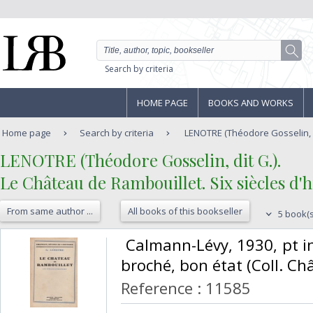
Search by criteria
HOME PAGE
BOOKS AND WORKS
Home page
Search by criteria
LENOTRE (Théodore Gosselin, dit
‎LENOTRE (Théodore Gosselin, dit G.).‎
‎Le Château de Rambouillet. Six siècles d'hi
From same author ...
All books of this bookseller
5 book(s
‎ Calmann-Lévy, 1930, pt in
broché, bon état (Coll. Châ
Reference : 11585