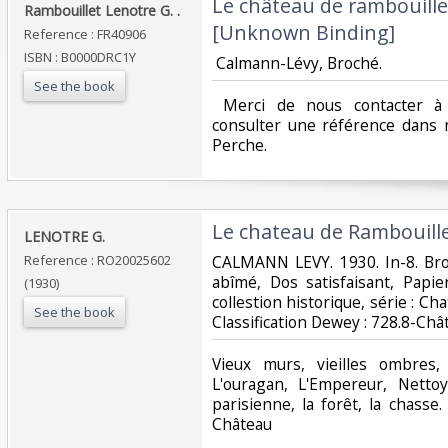
‎Le château de rambouillet.
‎Rambouillet Lenotre G. . ‎
[Unknown Binding]‎
Reference : FR40906
ISBN : B0000DRC1Y
‎ Calmann-Lévy, Broché. ‎
See the book
‎ Merci de nous contacter à 
consulter une référence dans 
Perche.‎
‎Le chateau de Rambouillet 
‎LENOTRE G.‎
Reference : RO20025602
‎CALMANN LEVY. 1930. In-8. Bro
abîmé, Dos satisfaisant, Papie
(1930)
collestion historique, série : Chat
See the book
Classification Dewey : 728.8-Chât
‎Vieux murs, vieilles ombres,
L'ouragan, L'Empereur, Nettoy
parisienne, la forêt, la chasse.
Château‎