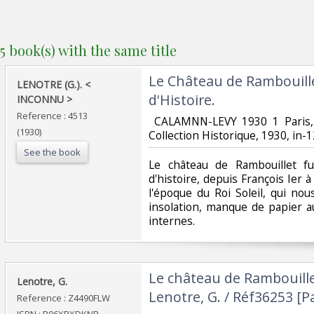
5 book(s) with the same title
‎Le Château de Rambouillet
‎LENOTRE (G.). <
d'Histoire. ‎
INCONNU >‎
Reference : 4513
‎ CALAMNN-LEVY 1930 1 Paris,
(1930)
Collection Historique, 1930, in-1
See the book
‎Le château de Rambouillet fu
d'histoire, depuis François Ier 
l'époque du Roi Soleil, qui nou
insolation, manque de papier au
internes. ‎
‎Le château de Rambouillet
‎Lenotre, G. ‎
Lenotre, G. / Réf36253 [P
Reference : Z4490FLW
ISBN : B06XRXDKNR