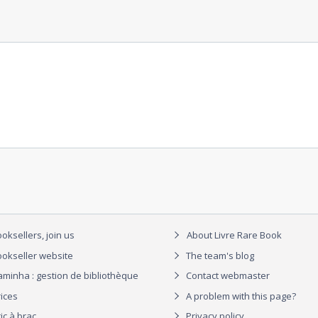
oksellers, join us
About Livre Rare Book
okseller website
The team's blog
aminha : gestion de bibliothèque
Contact webmaster
rices
A problem with this page?
ic à brac
Privacy policy