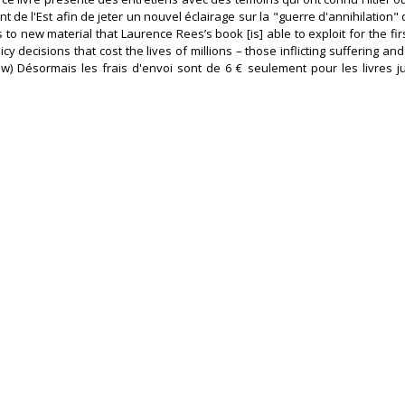
nt de l'Est afin de jeter un nouvel éclairage sur la "guerre d'annihilation" 
 new material that Laurence Rees’s book [is] able to exploit for the firs
y decisions that cost the lives of millions – those inflicting suffering a
aw) Désormais les frais d'envoi sont de 6 € seulement pour les livres j