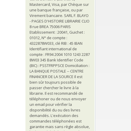
Mastercard, Visa, par Chèque sur
une banque française, ou par
Virement bancaire. SARL F. BLAYO
- PAGES D'HISTOIRE LIBRAIRIE CLIO
8 rue BREA 75006 PARIS
Etablissement : 20041, Guichet :
01012, N° de compte :
4322878W033, clé RIB : 45 IBAN
Identifiant international de
compte : FR94 2004 1010 1243 2287
8W03 345 Bank Identifier Code
(BIC) : PSSTFRPPSCE Domiciliation :
LA BANQUE POSTALE -- CENTRE
FINANCIER DE LA SOURCE Il est
bien sûr toujours possible de
passer chercher le livre à la
librairie. Il est recommandé de
téléphoner ou de nous envoyer
un email pour vérifier la
disponibilité du ou des livres
demandés. L'exécution des
commandes téléphonées est
garantie mais sans règle absolue,