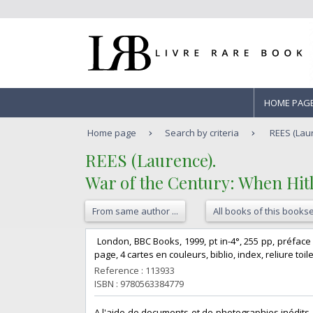
HOME PAG
Home page
Search by criteria
REES (Laur
‎REES (Laurence).‎
‎War of the Century: When Hitl
From same author ...
All books of this bookse
‎ London, BBC Books, 1999, pt in-4°, 255 pp, préfac
page, 4 cartes en couleurs, biblio, index, reliure toil
Reference : 113933
ISBN : 9780563384779
‎A l'aide de documents et de photographies inédits,