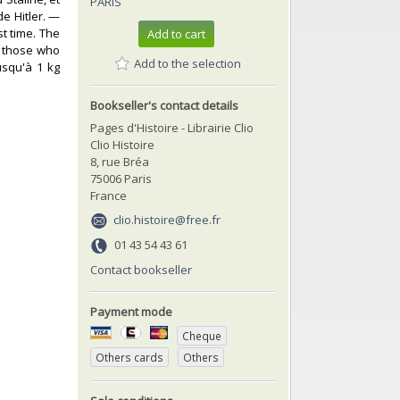
PARIS
de Hitler. —
t time. The
Add to cart
nd those who
Add to the selection
usqu'à 1 kg
Bookseller's contact details
Pages d'Histoire - Librairie Clio
Clio Histoire
8, rue Bréa
75006 Paris
France
clio.histoire@free.fr
01 43 54 43 61
Contact bookseller
Payment mode
Cheque
Others cards
Others