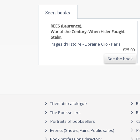
Seen books
REES (Laurence).
War of the Century: When Hitler Fought
Stalin.
Pages d'Histoire - Librairie Clio
-
Paris
€25.00
See the book
Thematic catalogue
Bo
The Booksellers
Bo
Portraits of booksellers
C
Events (Shows, Fairs, Public sales)
P
Book professions directory
Br