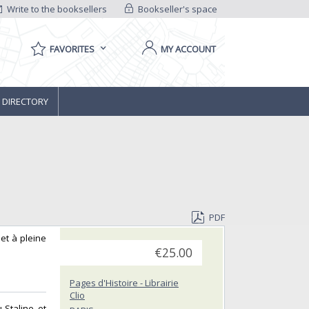
Write to the booksellers
Bookseller's space
FAVORITES
MY ACCOUNT
 DIRECTORY
PDF
 et à pleine
€25.00
Pages d'Histoire - Librairie
Clio
 Staline, et