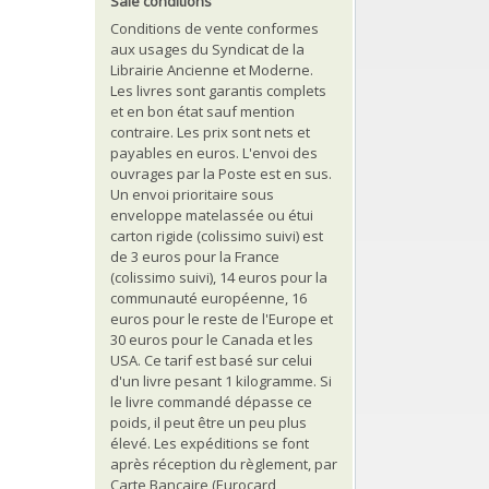
Sale conditions
Conditions de vente conformes
aux usages du Syndicat de la
Librairie Ancienne et Moderne.
Les livres sont garantis complets
et en bon état sauf mention
contraire. Les prix sont nets et
payables en euros. L'envoi des
ouvrages par la Poste est en sus.
Un envoi prioritaire sous
enveloppe matelassée ou étui
carton rigide (colissimo suivi) est
de 3 euros pour la France
(colissimo suivi), 14 euros pour la
communauté européenne, 16
euros pour le reste de l'Europe et
30 euros pour le Canada et les
USA. Ce tarif est basé sur celui
d'un livre pesant 1 kilogramme. Si
le livre commandé dépasse ce
poids, il peut être un peu plus
élevé. Les expéditions se font
après réception du règlement, par
Carte Bancaire (Eurocard,