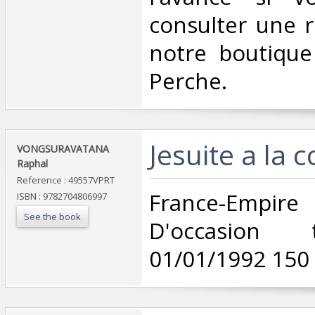
consulter une 
notre boutique
Perche.‎
‎Jesuite a la 
‎VONGSURAVATANA
Raphal‎
Reference : 49557VPRT
‎France-Em
ISBN : 9782704806997
See the book
D'occasion 
01/01/1992 150 