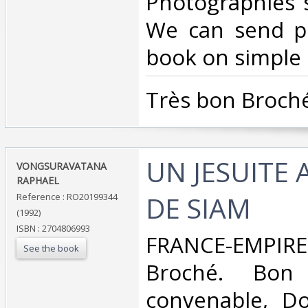
Photographies 
We can send pi
book on simple r
‎Très bon Broché
‎UN JESUITE
‎VONGSURAVATANA
RAPHAEL‎
DE SIAM‎
Reference : RO20199344
(1992)
ISBN : 2704806993
‎FRANCE-EMPIRE
See the book
Broché. Bon 
convenable, Dos