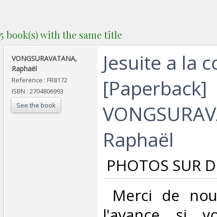
5 book(s) with the same title
‎Jesuite a la 
‎VONGSURAVATANA,
Raphaël ‎
[Paperback]
Reference : FR8172
ISBN : 2704806993
See the book
VONGSURAV
Raphaël‎
‎ PHOTOS SUR 
‎ Merci de nou
l'avance si v