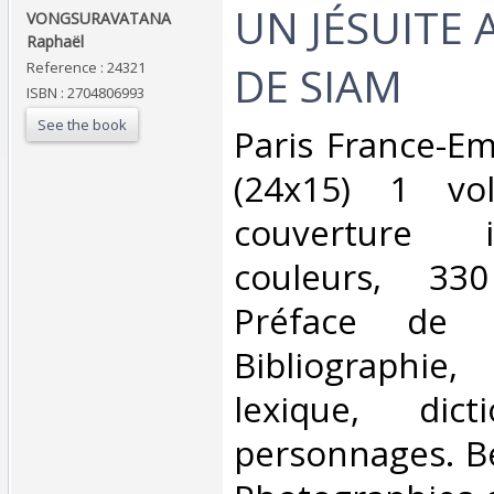
‎UN JÉSUITE
‎VONGSURAVATANA
Raphaël ‎
DE SIAM ‎
Reference : 24321
ISBN : 2704806993
See the book
‎Paris France-E
(24x15) 1 vo
couverture i
couleurs, 33
Préface de 
Bibliographie,
lexique, dict
personnages. Be