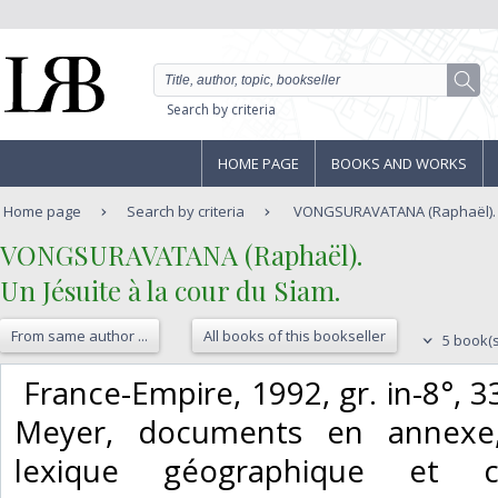
Search by criteria
HOME PAGE
BOOKS AND WORKS
Home page
Search by criteria
VONGSURAVATANA (Raphaël). - U
‎VONGSURAVATANA (Raphaël).‎
‎Un Jésuite à la cour du Siam.‎
From same author ...
All books of this bookseller
5 book(s
‎ France-Empire, 1992, gr. in-8°, 
Meyer, documents en annexe, 
lexique géographique et cul