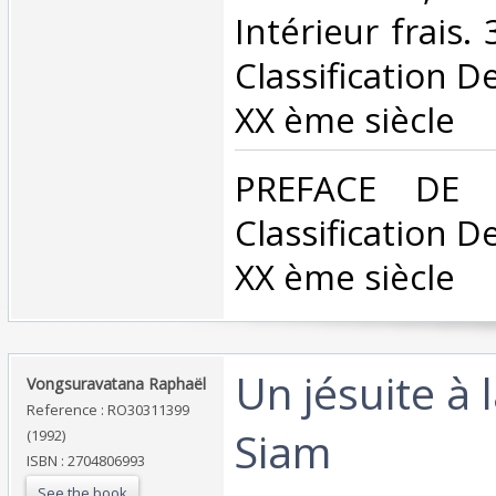
Intérieur frais. 
Classification D
XX ème siècle‎
‎PREFACE DE 
Classification D
XX ème siècle‎
‎Un jésuite à 
‎Vongsuravatana Raphaël‎
Reference : RO30311399
Siam‎
(1992)
ISBN : 2704806993
See the book