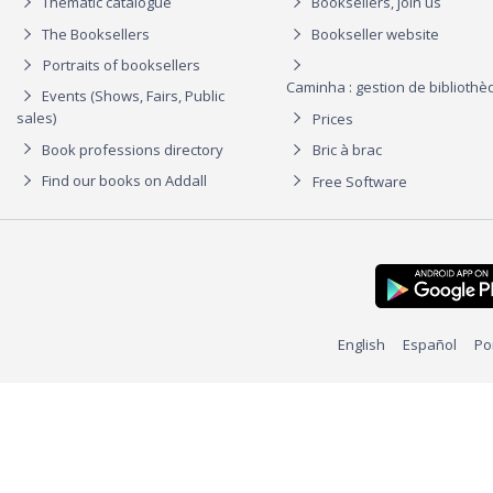
Thematic catalogue
Booksellers, join us
The Booksellers
Bookseller website
Portraits of booksellers
Caminha : gestion de biblioth
Events (Shows, Fairs, Public
sales)
Prices
Book professions directory
Bric à brac
Find our books on Addall
Free Software
English
Español
Po