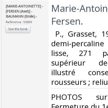
‎Marie-Antoin
‎[MARIE-ANTOINETTE] -
[FERSEN (Axel)] -
BAUMANN (Emile).-‎
Fersen.‎
Reference : 53659
See the book
‎ P., Grasset, 1
demi-percaline 
lisse, 271 p
supérieur de
illustré con
rousseurs ; reliu
‎PHOTOS su
Fermeture du 1e