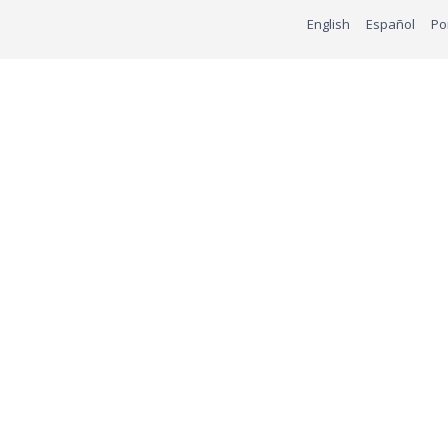
English
Español
Po