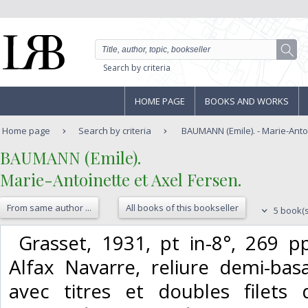
Search by criteria
HOME PAGE
BOOKS AND WORKS
Home page
Search by criteria
BAUMANN (Emile). - Marie-Antoin
‎BAUMANN (Emile).‎
‎Marie-Antoinette et Axel Fersen.‎
From same author ...
All books of this bookseller
5 book(s
‎ Grasset, 1931, pt in-8°, 269 
Alfax Navarre, reliure demi-bas
avec titres et doubles filets d