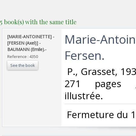
5 book(s) with the same title
‎Marie-Antoin
‎[MARIE-ANTOINETTE] -
[FERSEN (Axel)] -
BAUMANN (Emile).-‎
Fersen.‎
Reference : 4350
See the book
‎ P., Grasset, 19
271 pages ;
illustrée. ‎
‎ Fermeture du 1