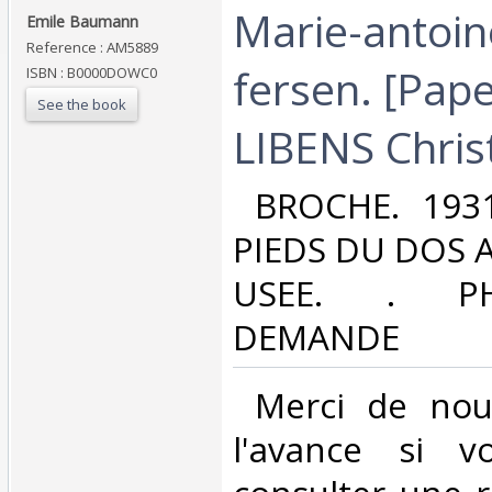
‎Marie-antoin
‎Emile Baumann ‎
Reference : AM5889
fersen. [Pap
ISBN : B0000DOWC0
See the book
LIBENS Christ
‎ BROCHE. 193
PIEDS DU DOS A
USEE. . P
DEMANDE ‎
‎ Merci de nou
l'avance si v