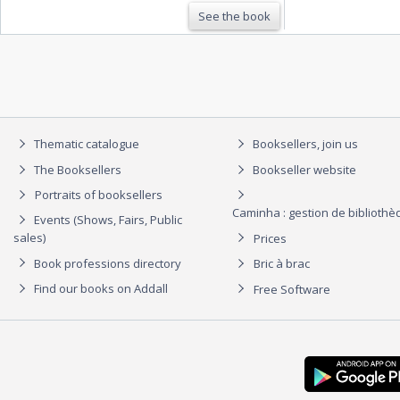
See the book
Thematic catalogue
Booksellers, join us
The Booksellers
Bookseller website
Portraits of booksellers
Caminha : gestion de biblioth
Events (Shows, Fairs, Public
sales)
Prices
Book professions directory
Bric à brac
Find our books on Addall
Free Software