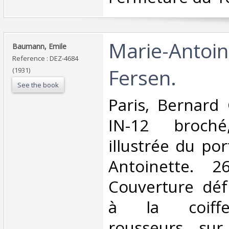
‎Marie-Antoin
‎Baumann, Emile‎
Reference : DEZ-4684
Fersen.‎
(1931)
See the book
‎Paris, Bernard
IN-12 broché
illustrée du por
Antoinette. 
Couverture défr
à la coiffe 
rousseurs su