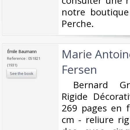
consulter une 
notre boutique
Perche.‎
‎Marie Antoin
‎Émile Baumann‎
Reference : 051821
Fersen‎
(1931)
See the book
‎ Bernard Gra
Rigide Décorat
269 pages en f
cm - reliure ri