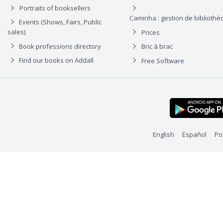
Portraits of booksellers
Caminha : gestion de biblioth
Events (Shows, Fairs, Public
sales)
Prices
Book professions directory
Bric à brac
Find our books on Addall
Free Software
English
Español
Po