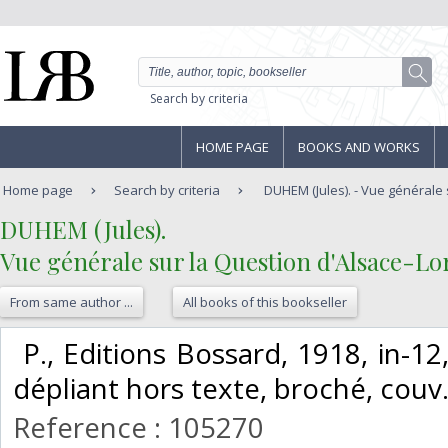
Search by criteria
HOME PAGE
BOOKS AND WORKS
Home page
Search by criteria
DUHEM (Jules). - Vue générale s
‎DUHEM (Jules).‎
‎Vue générale sur la Question d'Alsace-Lor
From same author ...
All books of this bookseller
‎ P., Editions Bossard, 1918, in-1
dépliant hors texte, broché, couv. 
Reference : 105270