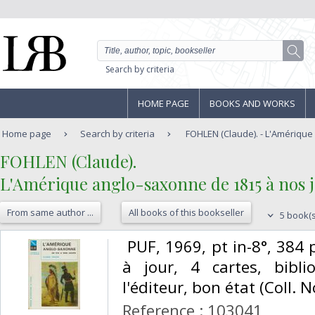
Search by criteria
HOME PAGE
BOOKS AND WORKS
Home page
Search by criteria
FOHLEN (Claude). - L'Amérique
‎FOHLEN (Claude).‎
‎L'Amérique anglo-saxonne de 1815 à nos jo
From same author ...
All books of this bookseller
5 book(s
‎ PUF, 1969, pt in-8°, 384
à jour, 4 cartes, biblio
l'éditeur, bon état (Coll. No
Reference : 103041