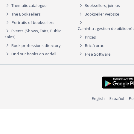
Thematic catalogue
Booksellers, join us
The Booksellers
Bookseller website
Portraits of booksellers
Caminha : gestion de biblioth
Events (Shows, Fairs, Public
sales)
Prices
Book professions directory
Bric à brac
Find our books on Addall
Free Software
English
Español
Po