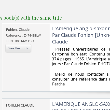
5 book(s) with the same title
‎L'Amérique anglo-saxonn
‎Fohlen, Claude ‎
Par Claude Fohlen [Unkn
Reference : Z47448BLW
Claude‎
ISBN : B0014WFDZA
See the book
‎ Presses universitaires de
Cartonné bon état .Contenu pr
374 pages . 1965. L'Amérique 
jours : Par Claude Fohlen. PH
‎ Merci de nous contacter à 
consulter une référence dans 
Perche.‎
‎L'AMERIQUE ANGLO-SAX
‎FOHLEN CLAUDE‎