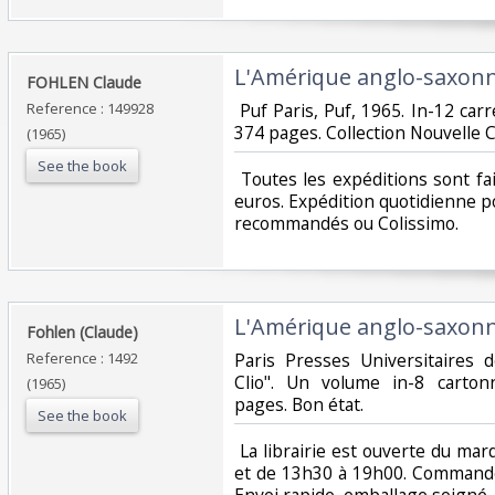
‎L'Amérique anglo-saxonne
‎FOHLEN Claude ‎
Reference : 149928
‎ Puf Paris, Puf, 1965. In-12 car
374 pages. Collection Nouvelle Cl
(1965)
See the book
‎ Toutes les expéditions sont f
euros. Expédition quotidienne po
recommandés ou Colissimo. ‎
‎L'Amérique anglo-saxonne
‎Fohlen (Claude)‎
Reference : 1492
‎Paris Presses Universitaires
Clio". Un volume in-8 carton
(1965)
pages. Bon état. ‎
See the book
‎ La librairie est ouverte du m
et de 13h30 à 19h00. Commande
Envoi rapide, emballage soigné. ‎