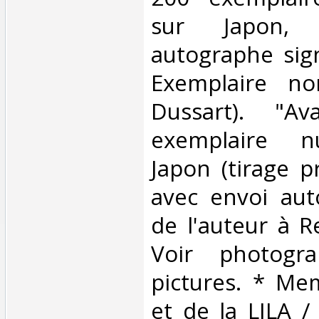
sur Japon, 
autographe sign
Exemplaire no
Dussart). "A
exemplaire n
Japon (tirage p
avec envoi aut
de l'auteur à R
Voir photogr
pictures. * M
et de la LILA 