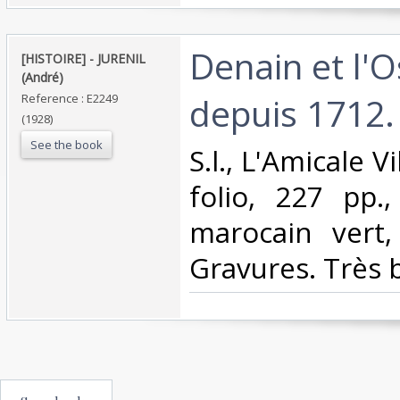
‎Denain et l'
‎[HISTOIRE] - JURENIL
(André)‎
depuis 1712. 
Reference : E2249
(1928)
See the book
‎S.l., L'Amicale V
folio, 227 pp.,
marocain vert,
Gravures. Très b