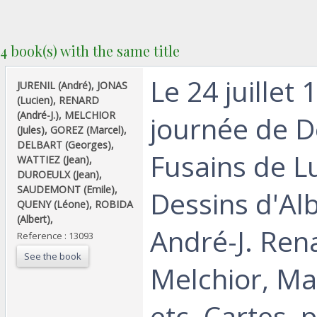
4 book(s) with the same title
‎Le 24 juillet
‎JURENIL (André), JONAS
(Lucien), RENARD
(André-J.), MELCHIOR
journée de D
(Jules), GOREZ (Marcel),
DELBART (Georges),
Fusains de L
WATTIEZ (Jean),
DUROEULX (Jean),
SAUDEMONT (Emile),
Dessins d'Al
QUENY (Léone), ROBIDA
(Albert), ‎
André-J. Rena
Reference : 13093
See the book
Melchior, Ma
etc. Cartes, p