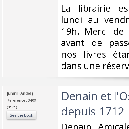
La librairie e
lundi au vend
19h. Merci de 
avant de passe
nos livres éta
dans une réserve
‎Denain et l'
‎Jurénil (André)‎
Reference : 3409
depuis 1712‎
(1929)
See the book
‎Denain, Amicale