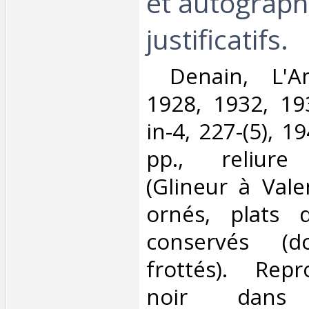
et autograp
justificatifs.‎
‎ Denain, L'Am
1928, 1932, 19
in-4, 227-(5), 19
pp., reliure
(Glineur à Vale
ornés, plats 
conservés (
frottés). Rep
noir dans