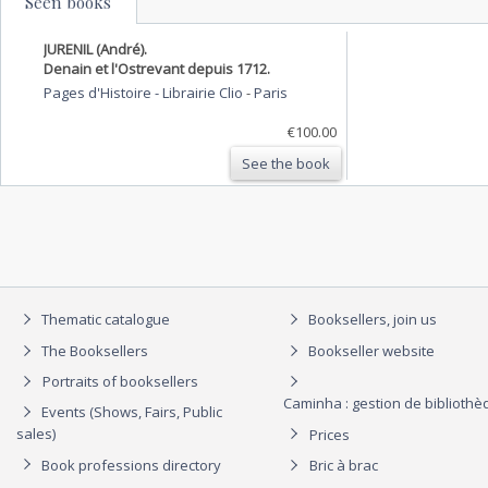
Seen books
JURENIL (André).
Denain et l'Ostrevant depuis 1712.
Pages d'Histoire - Librairie Clio
-
Paris
€100.00
See the book
Thematic catalogue
Booksellers, join us
The Booksellers
Bookseller website
Portraits of booksellers
Caminha : gestion de biblioth
Events (Shows, Fairs, Public
sales)
Prices
Book professions directory
Bric à brac