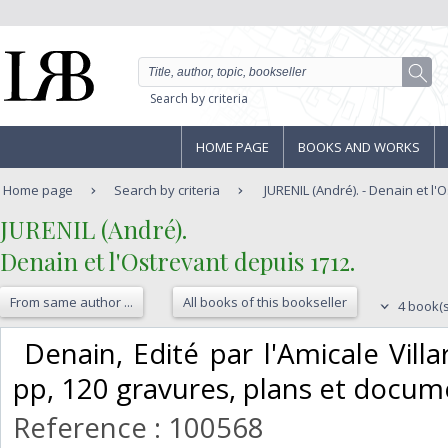
Search by criteria
HOME PAGE
BOOKS AND WORKS
Home page
Search by criteria
JURENIL (André). - Denain et l'
‎JURENIL (André).‎
‎Denain et l'Ostrevant depuis 1712.‎
From same author ...
All books of this bookseller
4 book(s
‎ Denain, Edité par l'Amicale Villa
pp, 120 gravures, plans et docume
Reference : 100568