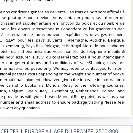
à nos conditions générales de vente :Les frais de port sont affichés à
f. Il se peut que nous devions vous contacter pour vous informer du
anchissement supplémentaire en fonction du poids et du nombre de
ut pour les envois internationaux Cependant vu l'augmentation des
x à l'internationale, nous pouvons expédier les ouvrages en point
L RELAY pour les pays suivants : Allemagne, Autriche, Belgique,
e, Luxembourg, Pays-Bas, Pologne, et Portugal. Merci de nous indiquer
point relais choisi ainsi que votre numéro de téléphone mobile &
el pour assurer le suivi du colis.N'hésitez pas à nous interroger.In
th our general terms and conditions of sale:Shipping costs are
 informational purposes only. We may need to contact you to inform
itional postage costs depending on the weight and number of books,
 international shipments.However, given the increase in international
 we can ship books via Mondial Relay to the following countries:
ria, Belgium, Spain, Italy, Luxembourg, Netherlands, Poland, and
se provide us with your chosen Mondial Relay point, as well as your
number and email address to ensure package tracking.Please feel
 us with any questions‎
 CELTES. L'EUROPE A L'AGE DU BRONZE. 2500-800