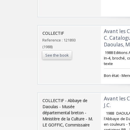
‎Avant les 
‎COLLECTIF ‎
C. Catalogu
Reference : 121893
Daoulas, M
(1988)
‎ 1988 Edition
See the book
In-4, broché, 
texte ‎
‎Bon état - Men
‎Avant les 
‎COLLECTIF - Abbaye de
J.C.‎
Daoulas - Musée
départemental breton -
‎ 1988 DAOULA
Ministère de la Culture - M.
l'Abbaye de Da
en couleurs - 
LE GOFFIC, Commissaire‎
certaines PP - 