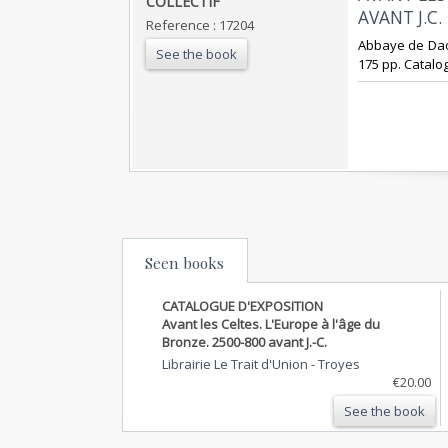
‎COLLECTIF‎
AVANT J.C.‎
Reference : 17204
‎Abbaye de Daou
See the book
175 pp. Catalog
Seen books
CATALOGUE D'EXPOSITION
Avant les Celtes. L'Europe à l'âge du
Bronze. 2500-800 avant J.-C.
Librairie Le Trait d'Union
-
Troyes
€20.00
See the book