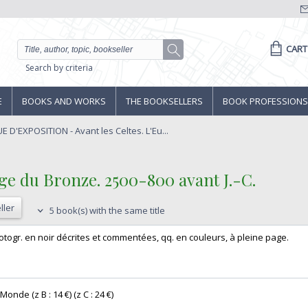
CART
Search by criteria
E
BOOKS AND WORKS
THE BOOKSELLERS
BOOK PROFESSIONS
D'EXPOSITION - Avant les Celtes. L'Eu...
'âge du Bronze. 2500-800 avant J.-C.‎
ller
5 book(s) with the same title
. photogr. en noir décrites et commentées, qq. en couleurs, à pleine page. ‎
Monde (z B : 14 €) (z C : 24 €) ‎