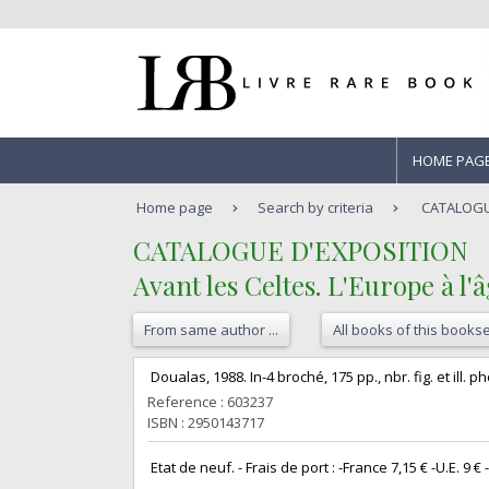
HOME PAG
Home page
Search by criteria
CATALOGUE 
‎CATALOGUE D'EXPOSITION‎
‎Avant les Celtes. L'Europe à l
From same author ...
All books of this bookse
‎ Doualas, 1988. In-4 broché, 175 pp., nbr. fig. et ill
Reference : 603237
ISBN : 2950143717
‎ Etat de neuf. - Frais de port : -France 7,15 € -U.E. 9 € -