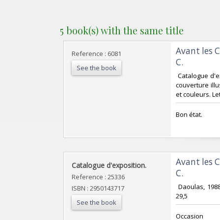
5 book(s) with the same title
‎Avant les 
Reference : 6081
C.‎
See the book
‎ Catalogue d'
couverture illu
et couleurs. Let
‎Bon état. ‎
‎Avant les 
‎Catalogue d'exposition.‎
C.‎
Reference : 25336
‎ Daoulas, 198
ISBN : 2950143717
29,5‎
See the book
‎Occasion‎