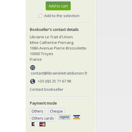
Add to cart
Add to the selection
Bookseller's contact details
Librairie Le Trait d'Union
Mme Catherine Pierrang
168A Avenue Pierre Brossolette
10000 Troyes
France
contact@librairieletraitdunion.fr
+33 (0)3 25 71 67 98
Contact bookseller
Payment mode
Others
Cheque
Others cards