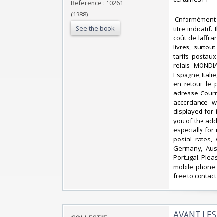
Reference : 10261
(1988)
‎ Cnformément 
See the book
titre indicati
coût de laffr
livres, surto
tarifs postau
relais MONDIA
Espagne, Itali
en retour le 
adresse Courri
accordance wi
displayed for
you of the add
especially for
postal rates,
Germany, Aust
Portugal. Plea
mobile phone 
free to contact
‎AVANT LES