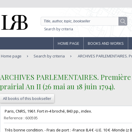
Search by criteria
HOME PAGE
BOOKS AND WORKS
Home page
Search by criteria
ARCHIVES PARLEMENTAIRES. Pre
‎ARCHIVES PARLEMENTAIRES. Première séri
prairial An II (26 mai au 18 juin 1794).‎
All books of this bookseller
‎ Paris, CNRS, 1961. Fort in-4 broché, 843 pp., index. ‎
Reference : 600595
‎ Très bonne condition. - Frais de port : -France 8,4 € -U.E. 10 € -Monde (z B : 