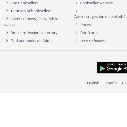
The Booksellers
Bookseller website
Portraits of booksellers
Caminha : gestion de biblioth
Events (Shows, Fairs, Public
sales)
Prices
Book professions directory
Bric à brac
Find our books on Addall
Free Software
English
Español
Po