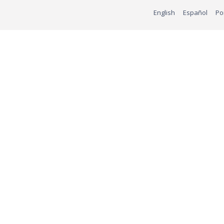
English
Español
Po