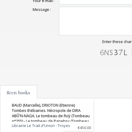
Your e-mail :
Message :
Enter these char
Seen books
BAUD (Marcelle), DRIOTON (Etienne)
Tombes thébaines. Nécropole de DIRA
ABÛ'N-NAGA. Le tombeau de Roÿ (Tombeau
n°255) - Le tombeau de Panehsy (Tombeau
Librairie Le Trait d'Union
-
Troyes
n°16).
€450.00