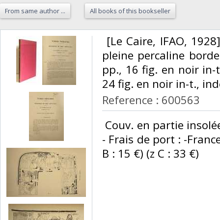
From same author ...
All books of this bookseller
‎ [Le Caire, IFAO, 1928]
pleine percaline borde
pp., 16 fig. en noir in-t
24 fig. en noir in-t., ind
Reference : 600563
‎ Couv. en partie insolé
- Frais de port : -Franc
B : 15 €) (z C : 33 €) ‎