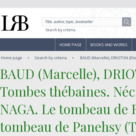
Search by criteria
HOME PAGE
BOOKS AND WORKS
Home page
Search by criteria
BAUD (Marcelle), DRIOTON (Etie
‎BAUD (Marcelle), DRIO
‎Tombes thébaines. Né
NAGA. Le tombeau de R
tombeau de Panehsy (T