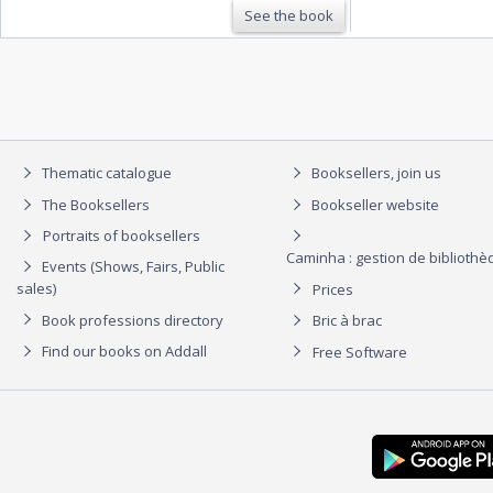
See the book
Thematic catalogue
Booksellers, join us
The Booksellers
Bookseller website
Portraits of booksellers
Caminha : gestion de biblioth
Events (Shows, Fairs, Public
sales)
Prices
Book professions directory
Bric à brac
Find our books on Addall
Free Software