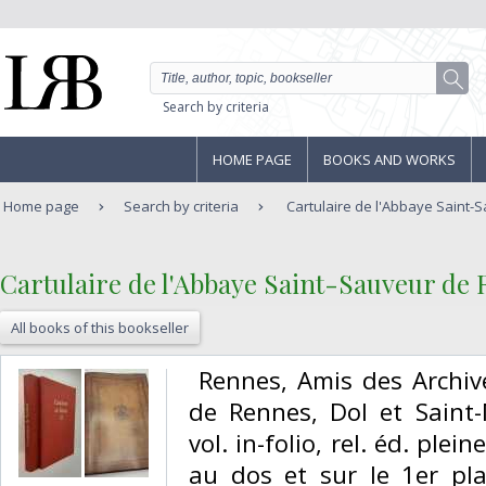
Search by criteria
HOME PAGE
BOOKS AND WORKS
Home page
Search by criteria
Cartulaire de l'Abbaye Saint-
‎Cartulaire de l'Abbaye Saint-Sauveur de 
All books of this bookseller
‎ Rennes, Amis des Archi
de Rennes, Dol et Saint
vol. in-folio, rel. éd. plei
au dos et sur le 1er pl