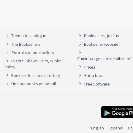
Thematic catalogue
Booksellers, join us
The Booksellers
Bookseller website
Portraits of booksellers
Caminha : gestion de biblioth
Events (Shows, Fairs, Public
sales)
Prices
Book professions directory
Bric à brac
Find our books on Addall
Free Software
English
Español
Po