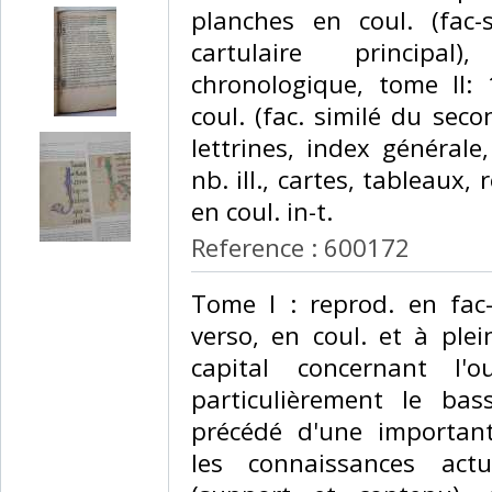
planches en coul. (fac-s
cartulaire principal)
chronologique, tome II:
coul. (fac. similé du seco
lettrines, index général
nb. ill., cartes, tableaux,
en coul. in-t. ‎
Reference : 600172
‎Tome I : reprod. en fac-
verso, en coul. et à pl
capital concernant l
particulièrement le bas
précédé d'une importan
les connaissances act