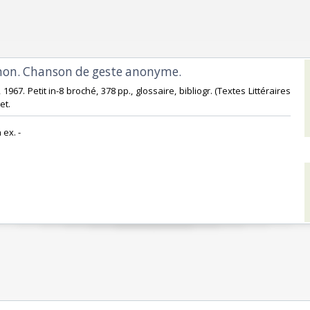
gnon. Chanson de geste anonyme.‎
 1967. Petit in-8 broché, 378 pp., glossaire, bibliogr. (Textes Littéraires
t. ‎
ex. - ‎