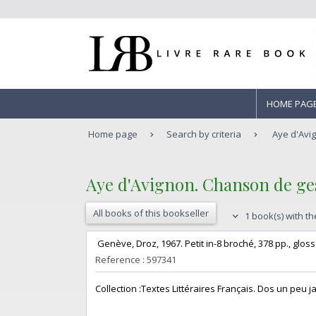
HOME PAG
Home page
Search by criteria
Aye d'Avi
‎Aye d'Avignon. Chanson de ge
All books of this bookseller
1 book(s) with th
‎ Genève, Droz, 1967. Petit in-8 broché, 378 pp., glossa
Reference : 597341
‎Collection :Textes Littéraires Français. Dos un peu jauni