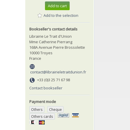
Add to cart
Add to the selection
Bookseller's contact details
Librairie Le Trait d'Union
Mme Catherine Pierrang
168A Avenue Pierre Brossolette
10000 Troyes
France
contact@librairieletraitdunion.fr
+33 (0)3 25 71 67 98
Contact bookseller
Payment mode
Others
Cheque
Others cards