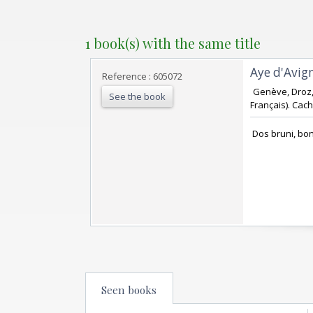
1 book(s) with the same title
‎Aye d'Avi
Reference : 605072
‎ Genève, Droz,
See the book
Français). Cache
‎ Dos bruni, bon 
Seen books