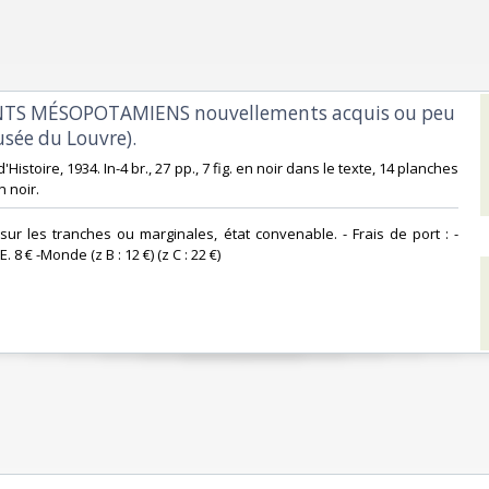
S MÉSOPOTAMIENS nouvellements acquis ou peu
sée du Louvre).‎
et d'Histoire, 1934. In-4 br., 27 pp., 7 fig. en noir dans le texte, 14 planches
 noir. ‎
 sur les tranches ou marginales, état convenable. - Frais de port : -
. 8 € -Monde (z B : 12 €) (z C : 22 €) ‎