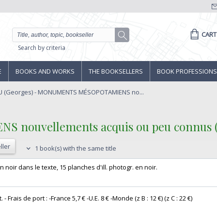
CART
Search by criteria
E
BOOKS AND WORKS
THE BOOKSELLERS
BOOK PROFESSIONS
 (Georges) - MONUMENTS MÉSOPOTAMIENS no...
ouvellements acquis ou peu connus (M
ller
1 book(s) with the same title
. en noir dans le texte, 15 planches d'ill. photogr. en noir. ‎
ais de port : -France 5,7 € -U.E. 8 € -Monde (z B : 12 €) (z C : 22 €) ‎