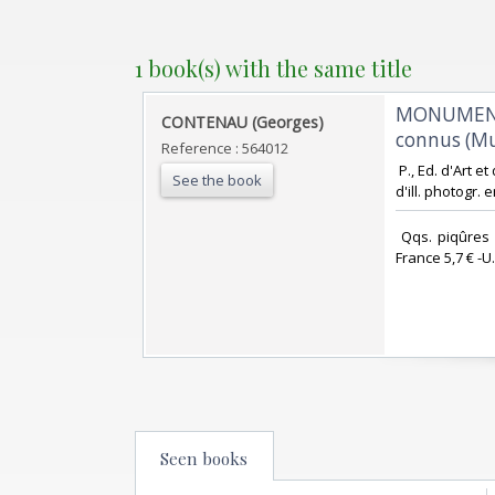
1 book(s) with the same title
‎MONUMENT
‎CONTENAU (Georges)‎
connus (Mu
Reference : 564012
‎ P., Ed. d'Art 
See the book
d'ill. photogr. en
‎ Qqs. piqûres
France 5,7 € -U.E
Seen books