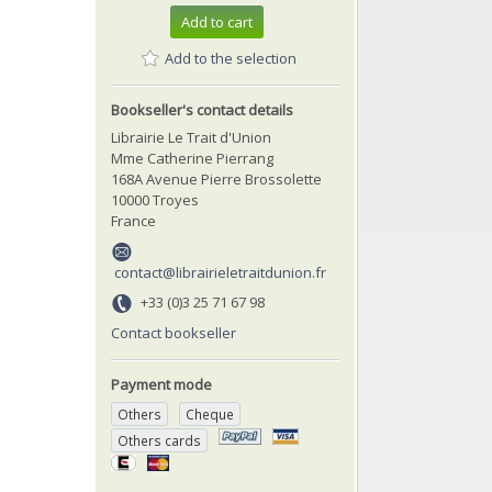
Add to cart
Add to the selection
Bookseller's contact details
Librairie Le Trait d'Union
Mme Catherine Pierrang
168A Avenue Pierre Brossolette
10000 Troyes
France
contact@librairieletraitdunion.fr
+33 (0)3 25 71 67 98
Contact bookseller
Payment mode
Others
Cheque
Others cards