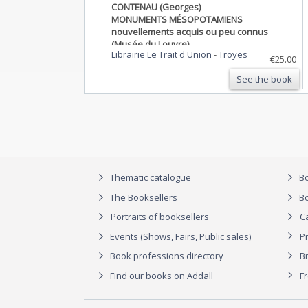
CONTENAU (Georges)
MONUMENTS MÉSOPOTAMIENS
nouvellements acquis ou peu connus
(Musée du Louvre).
Librairie Le Trait d'Union
-
Troyes
€25.00
See the book
Thematic catalogue
Bo
The Booksellers
Bo
Portraits of booksellers
C
Events (Shows, Fairs, Public sales)
P
Book professions directory
Br
Find our books on Addall
F