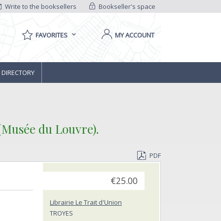
Write to the booksellers
Bookseller's space
FAVORITES
MY ACCOUNT
 DIRECTORY
usée du Louvre).‎
PDF
€25.00
Librairie Le Trait d'Union
TROYES