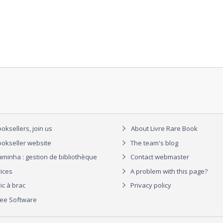
oksellers, join us
About Livre Rare Book
okseller website
The team's blog
aminha : gestion de bibliothèque
Contact webmaster
rices
A problem with this page?
ic à brac
Privacy policy
ree Software