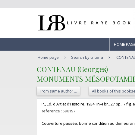
HOME PAG
Home page
Search by criteria
CONTENAU
‎CONTENAU (Georges)‎
‎MONUMENTS MÉSOPOTAMIENS n
From same author ...
All books of this bookse
‎ P., Ed. d'Art et d'Histoire, 1934. In-4 br., 27 pp., 7 fig
Reference : 596197
‎ Couverture passée, bonne condition au demeurant. - Fr