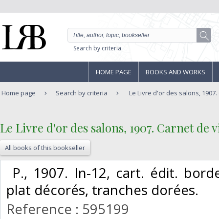
Search by criteria
HOME PAGE
BOOKS AND WORKS
Home page
Search by criteria
Le Livre d'or des salons, 1907. 
‎Le Livre d'or des salons, 1907. Carnet de vi
All books of this bookseller
‎ P., 1907. In-12, cart. édit. bo
plat décorés, tranches dorées. ‎
Reference : 595199