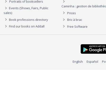
Portraits of booksellers
Caminha : gestion de biblioth
Events (Shows, Fairs, Public
sales)
Prices
Book professions directory
Bric à brac
Find our books on Addall
Free Software
English
Español
Po