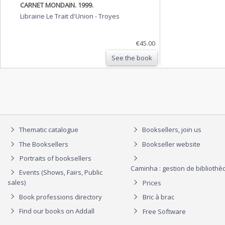
CARNET MONDAIN. 1999.
Librairie Le Trait d'Union
-
Troyes
€45.00
See the book
Thematic catalogue
Booksellers, join us
The Booksellers
Bookseller website
Portraits of booksellers
Caminha : gestion de biblioth
Events (Shows, Fairs, Public
sales)
Prices
Book professions directory
Bric à brac
Find our books on Addall
Free Software