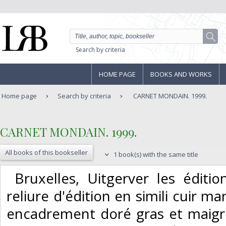
Search by criteria
HOME PAGE
BOOKS AND WORKS
Home page
Search by criteria
CARNET MONDAIN. 1999.
‎CARNET MONDAIN. 1999.‎
All books of this bookseller
1 book(s) with the same title
‎ Bruxelles, Uitgerver les éditio
reliure d'édition en simili cuir ma
encadrement doré gras et maigre