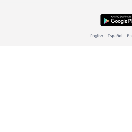
English
Español
Po