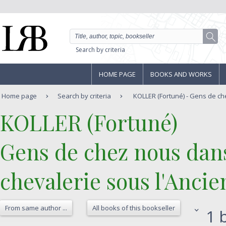
Search by criteria
HOME PAGE
BOOKS AND WORKS
Home page
Search by criteria
KOLLER (Fortuné) - Gens de che
‎KOLLER (Fortuné)‎
‎Gens de chez nous dans
chevalerie sous l'Ancie
From same author ...
All books of this bookseller
1 b