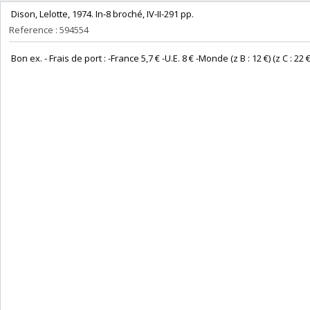
‎ Dison, Lelotte, 1974. In-8 broché, IV-II-291 pp. ‎
Reference : 594554
‎ Bon ex. - Frais de port : -France 5,7 € -U.E. 8 € -Monde (z B : 12 €) (z C : 22 €)