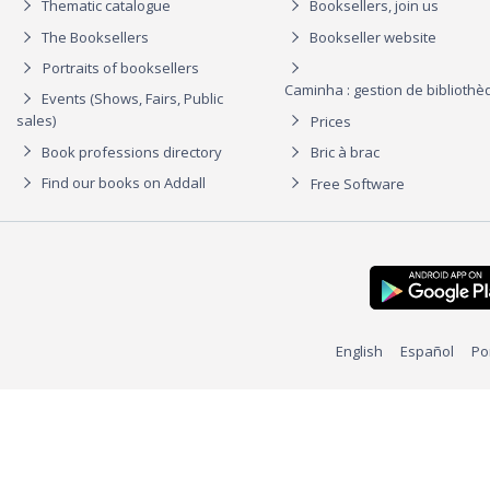
Thematic catalogue
Booksellers, join us
The Booksellers
Bookseller website
Portraits of booksellers
Caminha : gestion de biblioth
Events (Shows, Fairs, Public
sales)
Prices
Book professions directory
Bric à brac
Find our books on Addall
Free Software
English
Español
Po