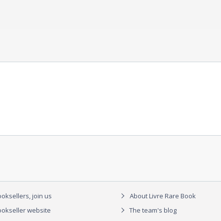
oksellers, join us
About Livre Rare Book
okseller website
The team's blog