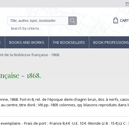
CART
Search by criteria
E
BOOKS AND WORKS
THE BOOKSELLERS
BOOK PROFESSIONS
nt de la Noblesse française - 1868.
nçaise - 1868.‎
renne, 1868. Fort in-8, rel. de l'époque demi-chagrin brun, dos à nerfs, cais
u centre, titre doré ; VIII pp.-1805 colonnes, qq. blasons reproduits dans le 
exemplaire. - Frais de port : -France 8,4 € -U.E. 10 € -Monde (z B : 15 €) (z C : 3