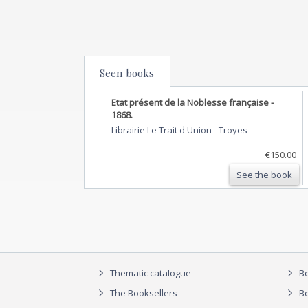
Seen books
Etat présent de la Noblesse française -
1868.
Librairie Le Trait d'Union
-
Troyes
€150.00
See the book
Thematic catalogue
Bo
The Booksellers
Bo