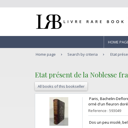
HOME PAG
Home page
Search by criteria
Etat prése
‎Etat présent de la Noblesse fra
All books of this bookseller
‎ Paris, Bachelin-Deflo
orné d'un fleuron doré a
Reference : 593049
‎ Dos un peu insolé, bel 