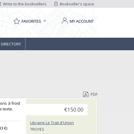
Write to the booksellers
Bookseller's space
FAVORITES
MY ACCOUNT
 DIRECTORY
PDF
sons à froid
texte. ‎
€150.00
Librairie Le Trait d'Union
3 €) ‎
TROYES