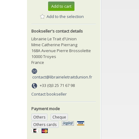
Add to cart
Add to the selection
Bookseller's contact details
Librairie Le Trait d'Union
Mme Catherine Pierrang
168A Avenue Pierre Brossolette
10000 Troyes
France
contact@librairieletraitdunion.fr
+33 (0)3 25 71 67 98
Contact bookseller
Payment mode
Others
Cheque
Others cards