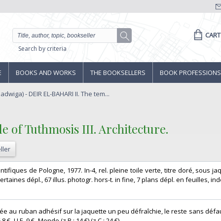
CART
Search by criteria
E
BOOKS AND WORKS
THE BOOKSELLERS
BOOK PROFESSIONS
Jadwiga) - DEIR EL-BAHARI II. The tem...
 of Tuthmosis III. Architecture.‎
ller
entifiques de Pologne, 1977. In-4, rel. pleine toile verte, titre doré, sous ja
., certaines dépl., 67 illus. photogr. hors-t. in fine, 7 plans dépl. en feuilles, inde
ée au ruban adhésif sur la jaquette un peu défraîchie, le reste sans défau
8 € -U.E. 9 € -Monde (z B : 14 €) (z C : 24 €) ‎