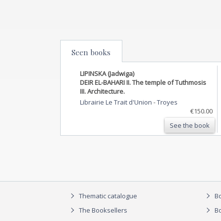
Seen books
LIPINSKA (Jadwiga)
DEIR EL-BAHARI II. The temple of Tuthmosis
III. Architecture.
Librairie Le Trait d'Union
-
Troyes
€150.00
See the book
Thematic catalogue
Bo
The Booksellers
Bo