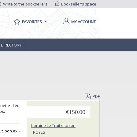
Write to the booksellers
Bookseller's space
FAVORITES
MY ACCOUNT
 DIRECTORY
PDF
quette d'éd.
x. ‎
€150.00
Librairie Le Trait d'Union
t, bon ex. -
TROYES