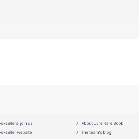
oksellers, join us
About Livre Rare Book
okseller website
The team's blog