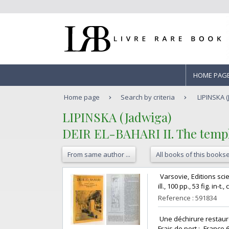
HOME PAG
Home page
Search by criteria
LIPINSKA (
‎LIPINSKA (Jadwiga)‎
‎DEIR EL-BAHARI II. The temple
From same author ...
All books of this bookse
‎ Varsovie, Editions sci
ill., 100 pp., 53 fig. in-t
Reference : 591834
‎ Une déchirure restaur
Frais de port : -France 6,