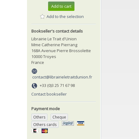
Add to cart
Add to the selection
Bookseller's contact details
Librairie Le Trait d'Union
Mme Catherine Pierrang
168A Avenue Pierre Brossolette
10000 Troyes
France
contact@librairieletraitdunion.fr
+33 (0)3 25 71 67 98
Contact bookseller
Payment mode
Others
Cheque
Others cards