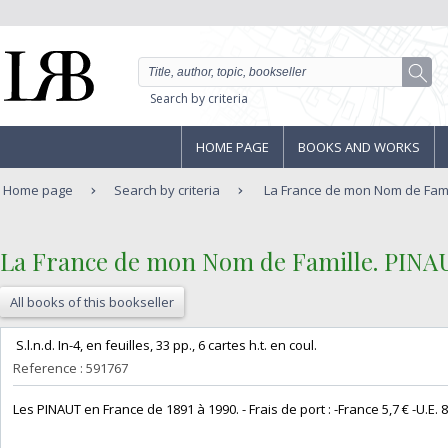
Search by criteria
HOME PAGE
BOOKS AND WORKS
Home page
Search by criteria
La France de mon Nom de Fami
‎La France de mon Nom de Famille. PINAU
All books of this bookseller
‎ S.l.n.d. In-4, en feuilles, 33 pp., 6 cartes h.t. en coul. ‎
Reference : 591767
‎Les PINAUT en France de 1891 à 1990. - Frais de port : -France 5,7 € -U.E. 8 €