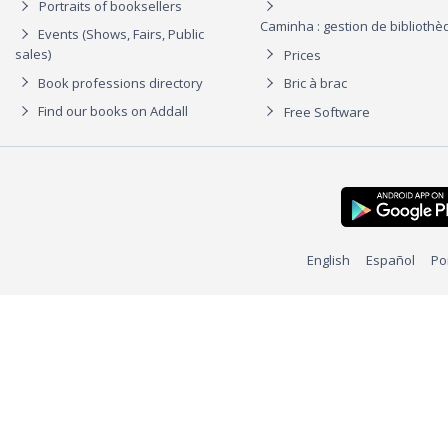
Portraits of booksellers
Caminha : gestion de biblioth
Events (Shows, Fairs, Public
sales)
Prices
Book professions directory
Bric à brac
Find our books on Addall
Free Software
English
Español
Po