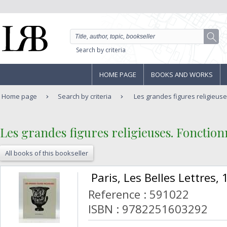
Search by criteria
HOME PAGE
BOOKS AND WORKS
Home page
Search by criteria
Les grandes figures religieuse
‎Les grandes figures religieuses. Fonction
All books of this bookseller
‎ Paris, Les Belles Lettres, 
Reference : 591022
ISBN : 9782251603292