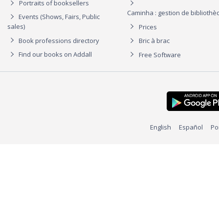
Portraits of booksellers
Caminha : gestion de biblioth
Events (Shows, Fairs, Public
sales)
Prices
Book professions directory
Bric à brac
Find our books on Addall
Free Software
English
Español
Po