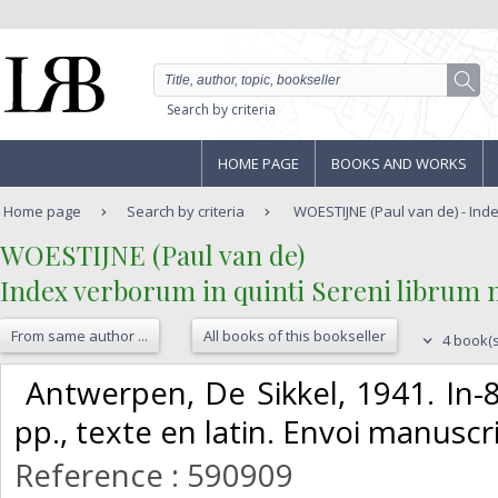
Search by criteria
HOME PAGE
BOOKS AND WORKS
Home page
Search by criteria
WOESTIJNE (Paul van de) - Inde
‎WOESTIJNE (Paul van de)‎
‎Index verborum in quinti Sereni librum 
From same author ...
All books of this bookseller
4 book(s
‎ Antwerpen, De Sikkel, 1941. In-8
pp., texte en latin. Envoi manuscrit
Reference : 590909