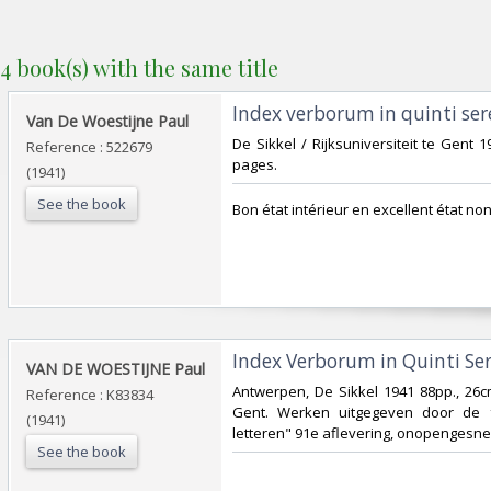
4 book(s) with the same title
‎Index verborum in quinti se
‎Van De Woestijne Paul‎
‎De Sikkel / Rijksuniversiteit te Gent 
Reference : 522679
pages.‎
(1941)
See the book
‎Bon état intérieur en excellent état no
‎Index Verborum in Quinti Se
‎VAN DE WOESTIJNE Paul‎
‎Antwerpen, De Sikkel 1941 88pp., 26cm
Reference : K83834
Gent. Werken uitgegeven door de f
(1941)
letteren" 91e aflevering, onopengesne
See the book