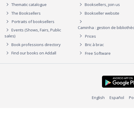
Thematic catalogue
Booksellers, join us
The Booksellers
Bookseller website
Portraits of booksellers
Caminha : gestion de biblioth
Events (Shows, Fairs, Public
sales)
Prices
Book professions directory
Bric à brac
Find our books on Addall
Free Software
English
Español
Po