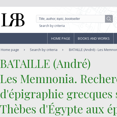
Search by criteria
HOME PAGE
BOOKS AND WORKS
Home page
Search by criteria
BATAILLE (André) - Les Memnon
‎BATAILLE (André)‎
‎Les Memnonia. Recher
d'épigraphie grecques s
Thèbes d'Égypte aux ép