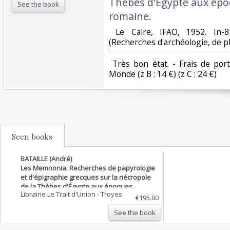
Thèbes d'Égypte aux époq
See the book
romaine.‎
‎ Le Caire, IFAO, 1952. In-8
(Recherches d'archéologie, de phil
‎ Très bon état. - Frais de por
Monde (z B : 14 €) (z C : 24 €) ‎
Seen books
BATAILLE (André)
Les Memnonia. Recherches de papyrologie
et d'épigraphie grecques sur la nécropole
de la Thèbes d'Égypte aux époques
Librairie Le Trait d'Union
-
Troyes
hellénistique et romaine.
€195.00
See the book