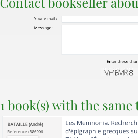
Contact bookseller abou
Your e-mail :
Message :
Enter these char
1 book(s) with the same t
‎Les Memnonia. Recherche
‎BATAILLE (André)‎
d'épigraphie grecques sur
Reference : 586906