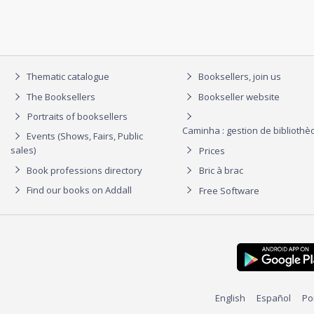
Thematic catalogue
Booksellers, join us
The Booksellers
Bookseller website
Portraits of booksellers
Caminha : gestion de biblioth
Events (Shows, Fairs, Public
sales)
Prices
Book professions directory
Bric à brac
Find our books on Addall
Free Software
English
Español
Po