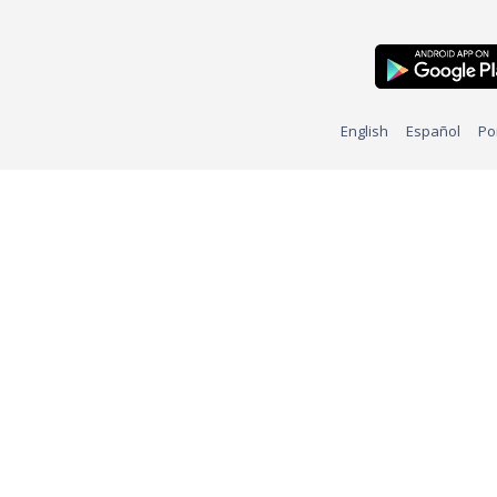
English
Español
Po