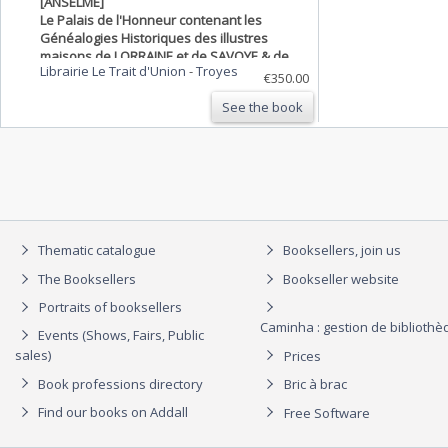
[ANSELME]
Le Palais de l'Honneur contenant les
Généalogies Historiques des illustres
maisons de LORRAINE et de SAVOYE & de
Librairie Le Trait d'Union
-
Troyes
plusieurs nobles Familles de France.
€350.00
See the book
Thematic catalogue
Booksellers, join us
The Booksellers
Bookseller website
Portraits of booksellers
Caminha : gestion de biblioth
Events (Shows, Fairs, Public
sales)
Prices
Book professions directory
Bric à brac
Find our books on Addall
Free Software