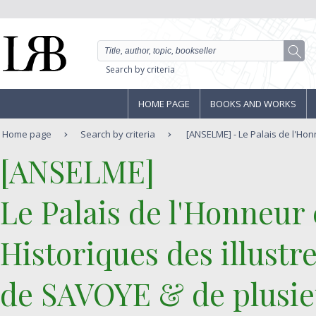
Search by criteria
HOME PAGE
BOOKS AND WORKS
Home page
Search by criteria
[ANSELME] - Le Palais de l'Hon
‎[ANSELME]‎
‎Le Palais de l'Honneur
Historiques des illust
de SAVOYE & de plusie