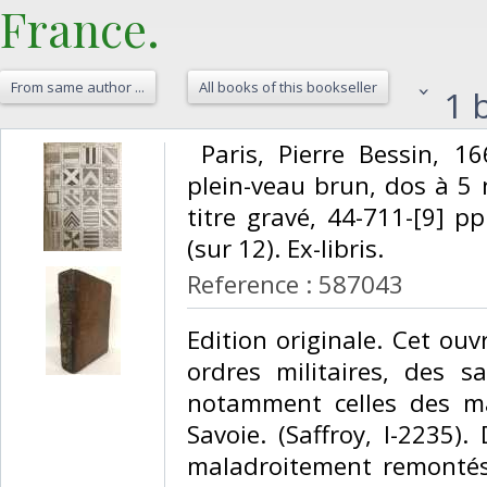
France.‎
From same author ...
All books of this bookseller
1 b
‎ Paris, Pierre Bessin, 16
plein-veau brun, dos à 5 
titre gravé, 44-711-[9] pp
(sur 12). Ex-libris. ‎
Reference : 587043
‎Edition originale. Cet ou
ordres militaires, des s
notamment celles des ma
Savoie. (Saffroy, I-2235).
maladroitement remontés,