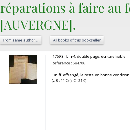
réparations à faire au f
[AUVERGNE].‎
From same author ...
All books of this bookseller
‎ 1769 3 ff. in-4, double page, écriture lisible. ‎
Reference : 584706
‎ Un ff. effrangé, le reste en bonne condition.
(z B : 11 €) (z C : 21 €) ‎