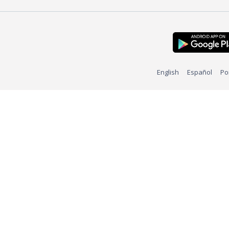
English
Español
Po