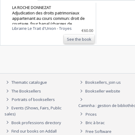
LA ROCHE DONNEZAT
Adjudication des droits patrimoniaux
appartenant au cours commun: droit de
courtage, four banal (charges de
Librairie Le Trait d'Union
-
Troyes
l'adjudication); Procès verbal des
€60.00
réparations à faire au four banal; etc.
See the book
[AUVERGNE].
Thematic catalogue
Booksellers, join us
The Booksellers
Bookseller website
Portraits of booksellers
Caminha : gestion de biblioth
Events (Shows, Fairs, Public
sales)
Prices
Book professions directory
Bric à brac
Find our books on Addall
Free Software