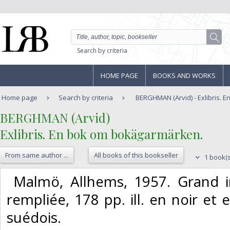
Search by criteria
HOME PAGE
BOOKS AND WORKS
Home page
Search by criteria
BERGHMAN (Arvid) - Exlibris. 
‎BERGHMAN (Arvid)‎
‎Exlibris. En bok om bokägarmärken.‎
From same author ...
All books of this bookseller
1 book(s
‎ Malmö, Allhems, 1957. Grand in
rempliée, 178 pp. ill. en noir et
suédois. ‎