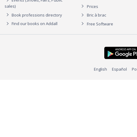
Events (Shows, Fairs, Public
sales)
Prices
Book professions directory
Bric à brac
Find our books on Addall
Free Software
English
Español
Po