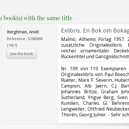
1 book(s) with the same title
‎Exlibris. En Bok om Bokä
‎Berghman, Arvid:‎
Reference : 52883BB
‎Malmö, Allhems Förlag 1957. 
zusätzliche Originalexlibris
(1957)
reicher ornamentaler Deckel
See the book
Rückentitel und Ganzgoldschnitt
‎Nr. 109 von 110 Exemplaren
Originalexlibris von Paul Boes
Rueter, Mark F. Severin, Hube
Campion, Alb Jaern, C.J. Bart
Johannes Britze, Graham Joh
Sutherland, Yngve Berg, Sven
Kumlien, Charles Gl. Behren
Lengweiler, Ottfried Neubecke
Thorén, Georg Julner. - Sehr sc