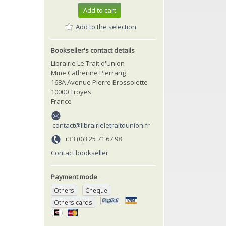
Add to cart
Add to the selection
Bookseller's contact details
Librairie Le Trait d'Union
Mme Catherine Pierrang
168A Avenue Pierre Brossolette
10000 Troyes
France
contact@librairieletraitdunion.fr
+33 (0)3 25 71 67 98
Contact bookseller
Payment mode
Others
Cheque
Others cards