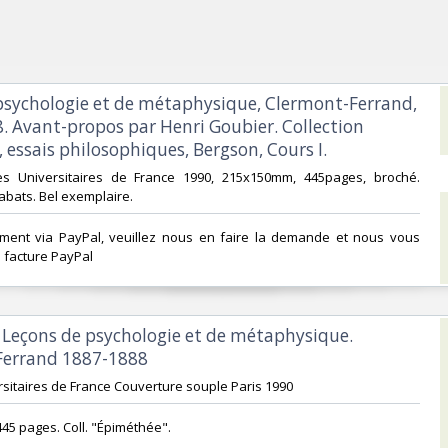
 psychologie et de métaphysique, Clermont-Ferrand,
8. Avant-propos par Henri Goubier. Collection
essais philosophiques, Bergson, Cours I.‎
ses Universitaires de France 1990, 215x150mm, 445pages, broché.
abats. Bel exemplaire.‎
ement via PayPal, veuillez nous en faire la demande et nous vous
facture PayPal‎
) : Leçons de psychologie et de métaphysique.
errand 1887-1888‎
rsitaires de France Couverture souple Paris 1990 ‎
 445 pages. Coll. "Épiméthée".‎