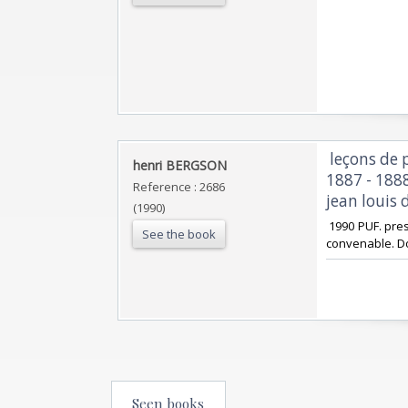
‎ leçons de
‎henri BERGSON‎
1887 - 1888
Reference : 2686
jean louis 
(1990)
‎ 1990 PUF. pre
See the book
convenable. Dos
Seen books