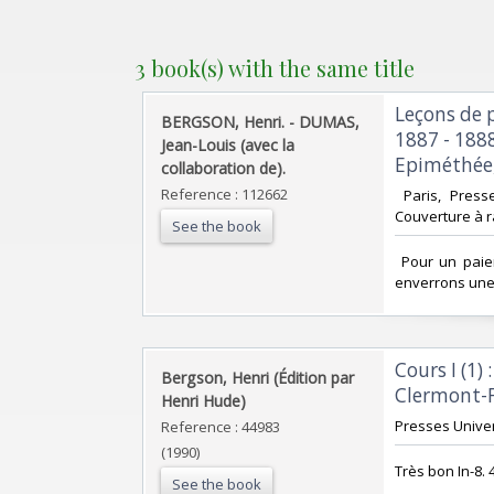
3 book(s) with the same title
‎Leçons de
‎BERGSON, Henri. - DUMAS,
1887 - 188
Jean-Louis (avec la
Epiméthée, 
collaboration de).‎
Reference : 112662
‎ Paris, Pres
Couverture à r
See the book
‎ Pour un pai
enverrons une 
‎Cours I (1
‎Bergson, Henri (Édition par
Clermont-F
Henri Hude)‎
‎Presses Unive
Reference : 44983
(1990)
‎Très bon In-8.
See the book