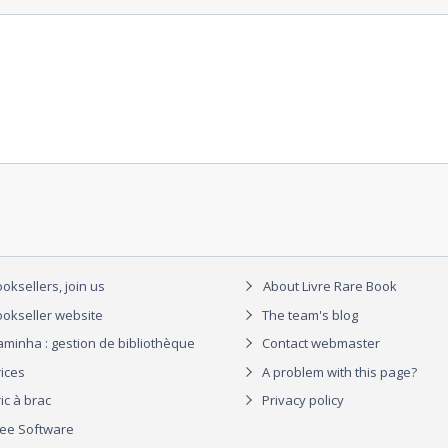
oksellers, join us
About Livre Rare Book
okseller website
The team's blog
aminha : gestion de bibliothèque
Contact webmaster
rices
A problem with this page?
ic à brac
Privacy policy
ree Software