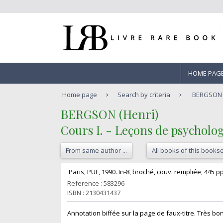
HOME PAG
Home page
Search by criteria
BERGSON (H
‎BERGSON (Henri)‎
‎Cours I. - Leçons de psychol
From same author ...
All books of this bookse
‎ Paris, PUF, 1990. In-8, broché, couv. rempliée, 445 p
Reference : 583296
ISBN : 2130431437
‎Annotation biffée sur la page de faux-titre. Très bon éta