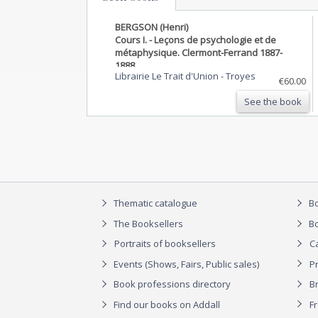
BERGSON (Henri)
Cours I. - Leçons de psychologie et de
métaphysique. Clermont-Ferrand 1887-
1888.
Librairie Le Trait d'Union
-
Troyes
€60.00
See the book
Thematic catalogue
Bo
The Booksellers
Bo
Portraits of booksellers
C
Events (Shows, Fairs, Public sales)
P
Book professions directory
Br
Find our books on Addall
F