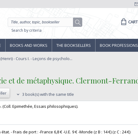
CART
Search by criteria
E
BOOKS AND WORKS
THE BOOKSELLERS
BOOK PROFESSIONS
enri) - Cours I. - Leçons de psycholo...
ogie et de métaphysique. Clermont-Ferrand 
ller
3 book(s) with the same title
p. (Coll. Epimethée, Essais philosophiques). ‎
t. - Frais de port : -France 6,8 € -U.E. 9 € -Monde (z B : 14 €) (z C : 24 €) ‎